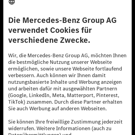
Anbieter
Rechtliche Hinweise
Einstellungen
Datenschutz
Lizenzhinweise Dritter
Barrierefreiheit
© 2026 Mercedes-Benz Group AG. Alle Rechte vorbehalten.
[1] Bilanziell CO₂-neutral bedeutet, dass nicht vermiedene oder nicht
reduzierte CO₂-Emissionen bei der Mercedes-Benz Group durch
zertifizierte Ausgleichsprojekte kompensiert werden.
[2] Renewable Charging ist ein integraler Bestandteil von MB.CHARGE
Public in Europa, den USA, Kanada und China. Sofern an der jeweiligen
Ladestation noch kein Strom aus erneuerbaren Energien vorliegt,
verwendet Renewable Charging Grünstromzertifikate*. Diese stellen
sicher, dass für Ladevorgänge über MB.CHARGE Public eine äquivalente
Strommenge aus erneuerbaren Energien ins Stromnetz eingespeist wird.
Sie stammen ausschließlich aus Wind- und Solarkraftanlagen, die jünger
als sechs Jahre sind.
* Inkl. EKOenergy Ökolabel
* Die angegebenen Werte wurden nach dem vorgeschriebenen