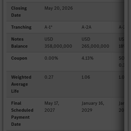
Closing
May 20, 2026
Date
Tranching
A-1*
A-2A
A-2B
Notes
USD
USD
USD
Balance
358,000,000
265,000,000
189,0
Coupon
0.00%
4.13%
SOFR
0.36
Weighted
0.27
1.06
1.06
Average
Life
Final
May 17,
January 16,
Janua
Scheduled
2027
2029
2029
Payment
Date