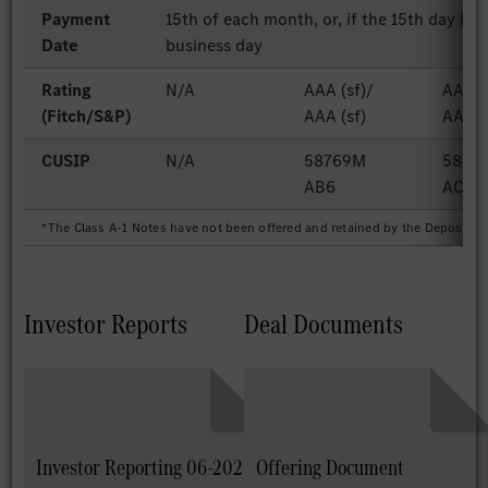
Payment
15th of each month, or, if the 15th day is 
Date
business day
Rating
N/A
AAA (sf)/
AAA (
(Fitch/S&P)
AAA (sf)
AAA (
CUSIP
N/A
58769M
5876
AB6
AC4
*The Class A-1 Notes have not been offered and retained by the Depositor
Investor Reports
Deal Documents
Investor Reporting 06-2026
Offering Document