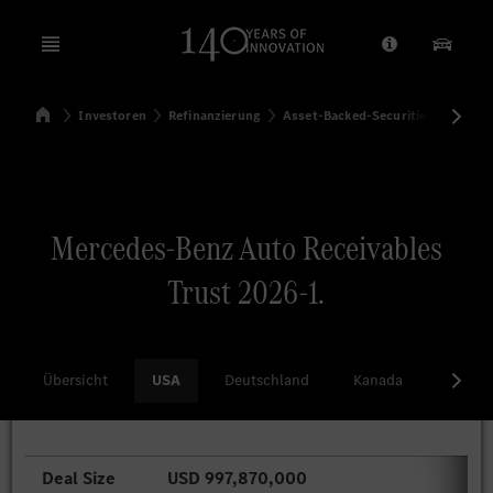
Open menu
Anbieter/Dat
Unsere
Startseite
Investoren
Refinanzierung
Asset-Backed-Securities
USA
Suchen
Mercedes-Benz Auto Receivables
Trust 2026-1.
Übersicht
USA
Deutschland
Kanada
China
Deal Size
USD 997,870,000