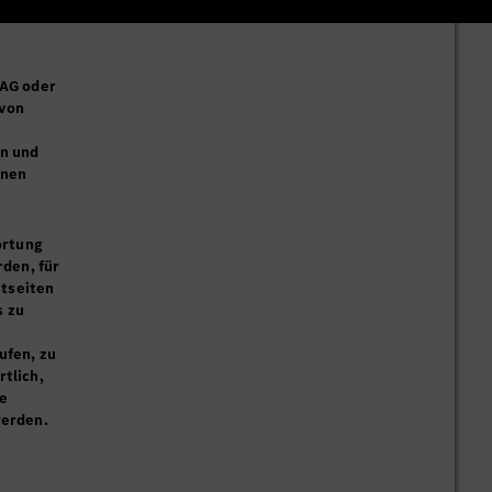
 AG oder
 von
en und
onen
ortung
den, für
etseiten
s zu
ufen, zu
rtlich,
se
werden.