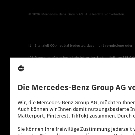
© 2026 Mercedes-Benz Group AG. Alle Rechte vorbehalten.
[1] Bilanziell CO₂-neutral bedeutet, dass nicht vermiedene oder
[2] Renewable Charging ist ein integraler Bestandteil von MB.C
verwendet Renewable Charging Grünstromzertifikate*. Diese ste
wird. Sie stammen ausschließlich aus Wind- und Solarkraftanlage
* Inkl. EKOenergy Ökolabel
* Die angegebenen Werte wurden nach dem vorgeschriebenen Mes
europäischen Markt. Der Energieverbrauch und der CO₂-Ausstoß e
anderen nichttechnischen Faktoren abhängig.
** Der Stromverbrauch wurde auf der Grundlage der VO 692/2008
*** Angaben zum Stromverbrauch und zur Reichweite sind vorläuf
einer amtlich anerkannten Prüforganisation noch eine EG-Typg
möglich.