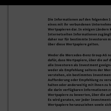
Die Informationen auf den folgenden 
eines mit ihr verbundenen Unternehm
Wertpapieren dar. In einigen Ländern 
Internetseiten Informationen zugängl
daher nur für bestimmte Investoren mö
über diese Wertpapiere gelten.
Weder die Mercedes-Benz Group AG no
dafür, dass Wertpapiere, über die auf
alle Investoren als Investment geeign
weder als Empfehlung seitens der Me
verstehen, ein bestimmtes Investment 
Aufforderung oder Empfehlung zu vers
halten oder anderweitig mit ihnen zu h
die darin verfügbaren Informationen z
Wertpapiere zu bewerten, über die au
Es wird geraten, vor jeder Investment
Wertpapiere heranzuziehen sowie sich