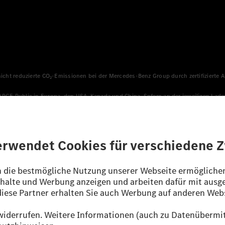
 nicht reduzierte CO₂-Emissionen bei der Mercedes-Benz Group durch zertifizierte
HARGE Public in Europa, den USA, Kanada und China. Sofern an der jeweiligen Lade
llen sicher, dass für Ladevorgänge über MB.CHARGE Public eine äquivalente Strom
n, die jünger als sechs Jahre sind.
sverfahren WLTP (Worldwide harmonised Light vehicles Test Procedure) ermitte
ines Pkw sind nicht nur von der effizienten Ausnutzung des Kraftstoffs bzw. de
/EG nach NEFZ ermittelt. Der Stromverbrauch ist abhängig von der Fahrzeugkonfi
ig und wurden intern nach Maßgabe der Zertifizierungsmethode „WLTP-Prüfverfahre
enehmigung noch eine Konformitätsbescheinigung mit amtlichen Werten vor. Abw