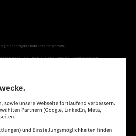
 Ausgleichsprojekte kompensiert werden.
station noch kein Strom aus erneuerbaren Energien vorliegt,
menge aus erneuerbaren Energien ins Stromnetz eingespeist
lt. Die angegebenen Spannweiten beziehen sich auf den
s Energieträgers durch den Pkw, sondern auch vom Fahrstil und
guration.
n“ ermittelt. Es liegen bislang weder bestätigte Werte von
eichungen zwischen den Angaben und den amtlichen Werten sind