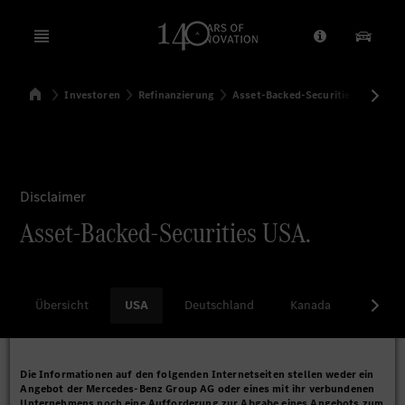
Open menu
Anbieter/Dat
Unsere
Startseite
Investoren
Refinanzierung
Asset-Backed-Securities
USA
Suchen
Disclaimer
Asset-Backed-Securities USA.
Übersicht
USA
Deutschland
Kanada
China
Die Informationen auf den folgenden Internetseiten stellen weder ein
Angebot der Mercedes-Benz Group AG oder eines mit ihr verbundenen
Unternehmens noch eine Aufforderung zur Abgabe eines Angebots zum