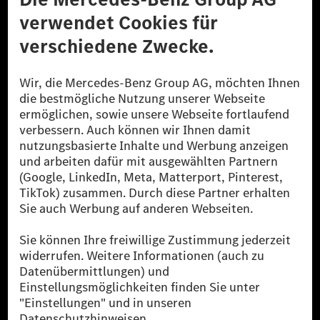
Datenschutz
Lizenzhinweise Dritter
Barrierefreiheit
© 2026 Mercedes-Benz Group AG. Alle Rechte vorbehalten.
[1] Bilanziell CO₂-neutral bedeutet, dass nicht vermiedene oder nicht
reduzierte CO₂-Emissionen bei der Mercedes-Benz Group durch
zertifizierte Ausgleichsprojekte kompensiert werden.
[2] Renewable Charging ist ein integraler Bestandteil von MB.CHARGE
Public in Europa, den USA, Kanada und China. Sofern an der jeweiligen
Ladestation noch kein Strom aus erneuerbaren Energien vorliegt,
verwendet Renewable Charging Grünstromzertifikate*. Diese stellen
sicher, dass für Ladevorgänge über MB.CHARGE Public eine äquivalente
Strommenge aus erneuerbaren Energien ins Stromnetz eingespeist wird.
Sie stammen ausschließlich aus Wind- und Solarkraftanlagen, die jünger
als sechs Jahre sind.
* Inkl. EKOenergy Ökolabel
* Die angegebenen Werte wurden nach dem vorgeschriebenen
Messverfahren WLTP (Worldwide harmonised Light vehicles Test
Procedure) ermittelt. Die angegebenen Spannweiten beziehen sich auf
den europäischen Markt. Der Energieverbrauch und der CO₂-Ausstoß
eines Pkw sind nicht nur von der effizienten Ausnutzung des Kraftstoffs