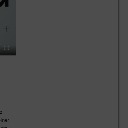
ings
Enter
fullscreen
z
einer