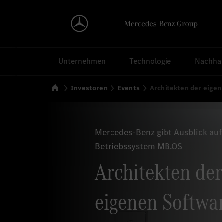
Suchen
Unternehmen
Technologie
Nachhal
Startseite
Investoren
Events
Architekten der eige
Mercedes-Benz gibt Ausblick auf
Betriebssystem MB.OS
Architekten der
eigenen Softwar