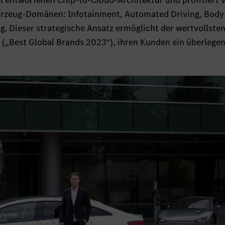
l entworfenen Chip-to-Cloud-Architektur und profitiert
Fahrzeug-Domänen: Infotainment, Automated Driving, Body
g. Dieser strategische Ansatz ermöglicht der wertvollste
(„Best Global Brands 2023“), ihren Kunden ein überlege