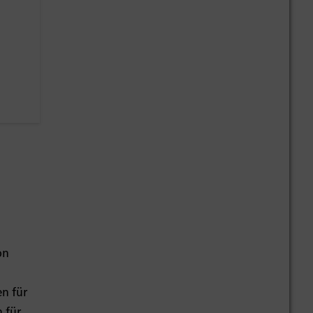
on
n für
 für