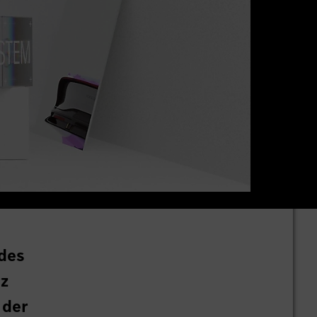
 des
rz
 der