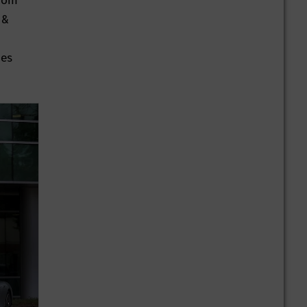
 vom
 &
n
nes