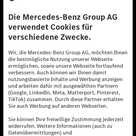
Anbieter
Rechtliche Hinweise
Einstellungen
Datenschutz
Lizenzhinweise Dritter
Barrierefreiheit
© 2026 Mercedes-Benz Group AG. Alle Rechte vorbehalten.
[1] Bilanziell CO₂-neutral bedeutet, dass nicht vermiedene oder nicht
reduzierte CO₂-Emissionen bei der Mercedes-Benz Group durch
zertifizierte Ausgleichsprojekte kompensiert werden.
[2] Renewable Charging ist ein integraler Bestandteil von MB.CHARGE
Public in Europa, den USA, Kanada und China. Sofern an der jeweiligen
Ladestation noch kein Strom aus erneuerbaren Energien vorliegt,
verwendet Renewable Charging Grünstromzertifikate*. Diese stellen
sicher, dass für Ladevorgänge über MB.CHARGE Public eine äquivalente
Strommenge aus erneuerbaren Energien ins Stromnetz eingespeist wird.
Sie stammen ausschließlich aus Wind- und Solarkraftanlagen, die jünger
als sechs Jahre sind.
* Inkl. EKOenergy Ökolabel
* Die angegebenen Werte wurden nach dem vorgeschriebenen
Messverfahren WLTP (Worldwide harmonised Light vehicles Test