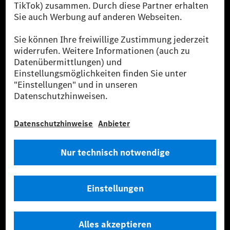
verwendet Renewable Charging Grünstromzertifikate*. Diese stellen
sicher, dass für Ladevorgänge über MB.CHARGE Public eine äquivalente
Strommenge aus erneuerbaren Energien ins Stromnetz eingespeist wird.
Sie stammen ausschließlich aus Wind- und Solarkraftanlagen, die jünger
als sechs Jahre sind.
* Inkl. EKOenergy Ökolabel
* Die angegebenen Werte wurden nach dem vorgeschriebenen
Messverfahren WLTP (Worldwide harmonised Light vehicles Test
Procedure) ermittelt. Die angegebenen Spannweiten beziehen sich auf
den europäischen Markt. Der Energieverbrauch und der CO₂-Ausstoß
eines Pkw sind nicht nur von der effizienten Ausnutzung des Kraftstoffs
bzw. des Energieträgers durch den Pkw, sondern auch vom Fahrstil und
anderen nichttechnischen Faktoren abhängig.
** Der Stromverbrauch wurde auf der Grundlage der VO 692/2008/EG
nach NEFZ ermittelt. Der Stromverbrauch ist abhängig von der
Fahrzeugkonfiguration.
*** Angaben zum Stromverbrauch und zur Reichweite sind vorläufig und
wurden intern nach Maßgabe der Zertifizierungsmethode „WLTP-
Prüfverfahren“ ermittelt. Es liegen bislang weder bestätigte Werte von
einer amtlich anerkannten Prüforganisation noch eine EG-
Typgenehmigung noch eine Konformitätsbescheinigung mit amtlichen
Werten vor. Abweichungen zwischen den Angaben und den amtlichen
Werten sind möglich.