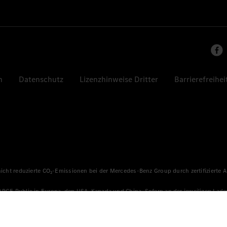
n
Datenschutz
Lizenzhinweise Dritter
Barrierefreihei
 nicht reduzierte CO₂-Emissionen bei der Mercedes-Benz Group durch zertifizierte
HARGE Public in Europa, den USA, Kanada und China. Sofern an der jeweiligen Lade
llen sicher, dass für Ladevorgänge über MB.CHARGE Public eine äquivalente Strom
n, die jünger als sechs Jahre sind.