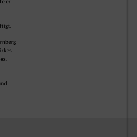
te er
tigt.
ürnberg
irkes
es.
und