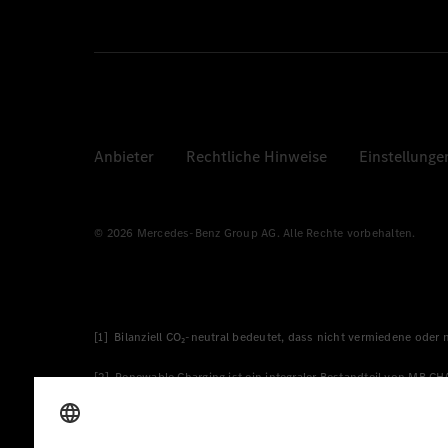
Anbieter
Rechtliche Hinweise
Einstellunge
© 2026 Mercedes-Benz Group AG. Alle Rechte vorbehalten.
[1] Bilanziell CO₂-neutral bedeutet, dass nicht vermiedene oder
[2] Renewable Charging ist ein integraler Bestandteil von MB.C
verwendet Renewable Charging Grünstromzertifikate*. Diese ste
wird. Sie stammen ausschließlich aus Wind- und Solarkraftanlage
* Inkl. EKOenergy Ökolabel