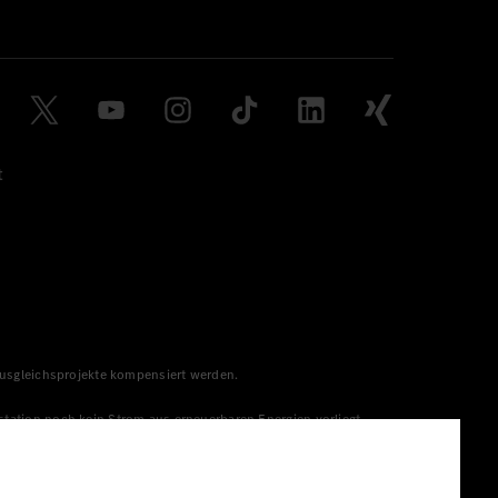
t
 Ausgleichsprojekte kompensiert werden.
station noch kein Strom aus erneuerbaren Energien vorliegt,
menge aus erneuerbaren Energien ins Stromnetz eingespeist