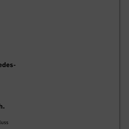
edes-
h.
luss