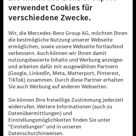
Datenschutz
Lizenzhinweise Dritter
Barrierefreiheit
© 2026 Mercedes-Benz Group AG. Alle Rechte vorbehalten.
[1] Bilanziell CO₂-neutral bedeutet, dass nicht vermiedene oder nicht
reduzierte CO₂-Emissionen bei der Mercedes-Benz Group durch
zertifizierte Ausgleichsprojekte kompensiert werden.
[2] Renewable Charging ist ein integraler Bestandteil von MB.CHARGE
Public in Europa, den USA, Kanada und China. Sofern an der jeweiligen
Ladestation noch kein Strom aus erneuerbaren Energien vorliegt,
verwendet Renewable Charging Grünstromzertifikate*. Diese stellen
sicher, dass für Ladevorgänge über MB.CHARGE Public eine äquivalente
Strommenge aus erneuerbaren Energien ins Stromnetz eingespeist wird.
Sie stammen ausschließlich aus Wind- und Solarkraftanlagen, die jünger
als sechs Jahre sind.
* Inkl. EKOenergy Ökolabel
* Die angegebenen Werte wurden nach dem vorgeschriebenen
Messverfahren WLTP (Worldwide harmonised Light vehicles Test
Procedure) ermittelt. Die angegebenen Spannweiten beziehen sich auf
den europäischen Markt. Der Energieverbrauch und der CO₂-Ausstoß
eines Pkw sind nicht nur von der effizienten Ausnutzung des Kraftstoffs
bzw. des Energieträgers durch den Pkw, sondern auch vom Fahrstil und