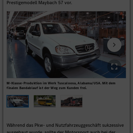
Prestigemodell Maybach 57 vor.
M-Klasse-Produktion im Werk Tuscaloosa, Alabama/USA. Mit dem
Sch
finalen Bandablauf ist der Weg zum Kunden frei.
Während das Pkw- und Nutzfahrzeuggeschäft sukzessive
ausgebaut wurde, sollte der Motorsport auch bei der