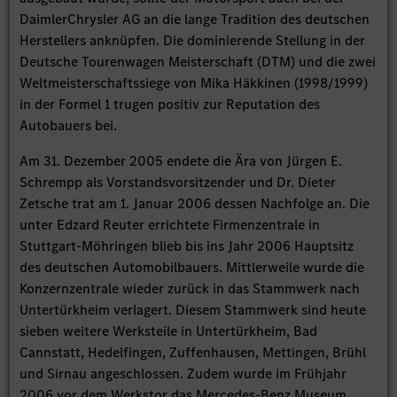
DaimlerChrysler AG an die lange Tradition des deutschen
Herstellers anknüpfen. Die dominierende Stellung in der
Deutsche Tourenwagen Meisterschaft (DTM) und die zwei
Weltmeisterschaftssiege von Mika Häkkinen (1998/1999)
in der Formel 1 trugen positiv zur Reputation des
Autobauers bei.
Am 31. Dezember 2005 endete die Ära von Jürgen E.
Schrempp als Vorstandsvorsitzender und Dr. Dieter
Zetsche trat am 1. Januar 2006 dessen Nachfolge an. Die
unter Edzard Reuter errichtete Firmenzentrale in
Stuttgart-Möhringen blieb bis ins Jahr 2006 Hauptsitz
des deutschen Automobilbauers. Mittlerweile wurde die
Konzernzentrale wieder zurück in das Stammwerk nach
Untertürkheim verlagert. Diesem Stammwerk sind heute
sieben weitere Werksteile in Untertürkheim, Bad
Cannstatt, Hedelfingen, Zuffenhausen, Mettingen, Brühl
und Sirnau angeschlossen. Zudem wurde im Frühjahr
2006 vor dem Werkstor das Mercedes-Benz Museum