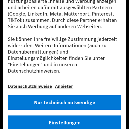
[2] Renewable Charging ist ein integraler Bestandteil von MB.CHARGE
Public in Europa, den USA, Kanada und China. Sofern an der jeweiligen
Ladestation noch kein Strom aus erneuerbaren Energien vorliegt,
verwendet Renewable Charging Grünstromzertifikate*. Diese stellen
sicher, dass für Ladevorgänge über MB.CHARGE Public eine äquivalente
Strommenge aus erneuerbaren Energien ins Stromnetz eingespeist wird.
Sie stammen ausschließlich aus Wind- und Solarkraftanlagen, die jünger
als sechs Jahre sind.
* Inkl. EKOenergy Ökolabel
* Die angegebenen Werte wurden nach dem vorgeschriebenen
Messverfahren WLTP (Worldwide harmonised Light vehicles Test
Procedure) ermittelt. Die angegebenen Spannweiten beziehen sich auf
den europäischen Markt. Der Energieverbrauch und der CO₂-Ausstoß
eines Pkw sind nicht nur von der effizienten Ausnutzung des Kraftstoffs
bzw. des Energieträgers durch den Pkw, sondern auch vom Fahrstil und
anderen nichttechnischen Faktoren abhängig.
** Der Stromverbrauch wurde auf der Grundlage der VO 692/2008/EG
nach NEFZ ermittelt. Der Stromverbrauch ist abhängig von der
Fahrzeugkonfiguration.
*** Angaben zum Stromverbrauch und zur Reichweite sind vorläufig und
wurden intern nach Maßgabe der Zertifizierungsmethode „WLTP-
Prüfverfahren“ ermittelt. Es liegen bislang weder bestätigte Werte von
einer amtlich anerkannten Prüforganisation noch eine EG-
Typgenehmigung noch eine Konformitätsbescheinigung mit amtlichen
Werten vor. Abweichungen zwischen den Angaben und den amtlichen