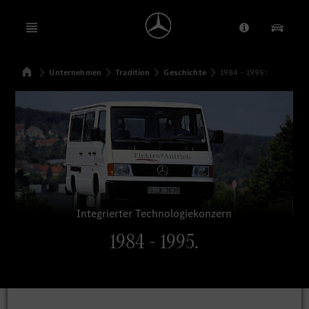
Open menu
Anbieter/Dat
Unsere
Startseite
Unternehmen
Tradition
Geschichte
1984 - 1995:
Suchen
Integrierter Technologiekonzern
1984 - 1995.