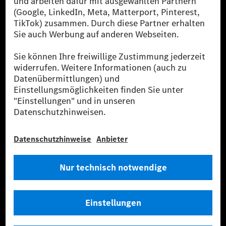
Public in Europa, den USA, Kanada und China. Sofern an der jeweiligen
Ladestation noch kein Strom aus erneuerbaren Energien vorliegt,
verwendet Renewable Charging Grünstromzertifikate*. Diese stellen
sicher, dass für Ladevorgänge über MB.CHARGE Public eine äquivalente
Strommenge aus erneuerbaren Energien ins Stromnetz eingespeist wird.
Sie stammen ausschließlich aus Wind- und Solarkraftanlagen, die jünger
als sechs Jahre sind.
* Inkl. EKOenergy Ökolabel
* Die angegebenen Werte wurden nach dem vorgeschriebenen
Messverfahren WLTP (Worldwide harmonised Light vehicles Test
Procedure) ermittelt. Die angegebenen Spannweiten beziehen sich auf
den europäischen Markt. Der Energieverbrauch und der CO₂-Ausstoß
eines Pkw sind nicht nur von der effizienten Ausnutzung des Kraftstoffs
bzw. des Energieträgers durch den Pkw, sondern auch vom Fahrstil und
anderen nichttechnischen Faktoren abhängig.
** Der Stromverbrauch wurde auf der Grundlage der VO 692/2008/EG
nach NEFZ ermittelt. Der Stromverbrauch ist abhängig von der
Fahrzeugkonfiguration.
*** Angaben zum Stromverbrauch und zur Reichweite sind vorläufig und
wurden intern nach Maßgabe der Zertifizierungsmethode „WLTP-
Prüfverfahren“ ermittelt. Es liegen bislang weder bestätigte Werte von
einer amtlich anerkannten Prüforganisation noch eine EG-
Typgenehmigung noch eine Konformitätsbescheinigung mit amtlichen
Werten vor. Abweichungen zwischen den Angaben und den amtlichen
Werten sind möglich.