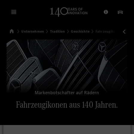
Open menu
Anbieter/Dat
Unsere
Startseite
Unternehmen
Tradition
Geschichte
Fahrzeugikonen aus 14
Suchen
Markenbotschafter auf Rädern
Fahrzeugikonen aus 140 Jahren.