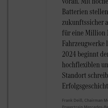
voran. Mit hoch
Batterien stell
zukunftssicher a
für eine Millio
Fahrzeugwerke li
2024 beginnt de
hochflexiblen u
Standort schrei
Erfolgsgeschich
Frank Deiß, Chairman M
Powertrain Mercedes-Be