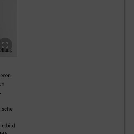
teren
en
.
rische
ielbild