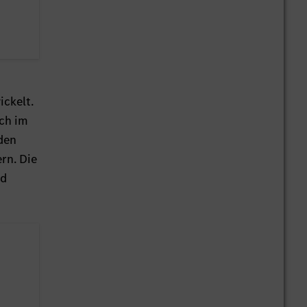
ickelt.
ch im
den
rn. Die
nd