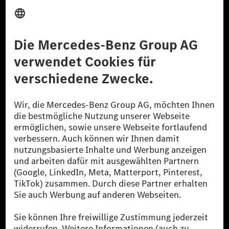
Anbieter
Rechtliche Hinweise
Einstellungen
Datenschutz
Lizenzhinweise Dritter
Barrierefreiheit
© 2026 Mercedes-Benz Group AG. Alle Rechte vorbehalten.
[1] Bilanziell CO₂-neutral bedeutet, dass nicht vermiedene oder nicht
reduzierte CO₂-Emissionen bei der Mercedes-Benz Group durch
zertifizierte Ausgleichsprojekte kompensiert werden.
[2] Renewable Charging ist ein integraler Bestandteil von MB.CHARGE
Public in Europa, den USA, Kanada und China. Sofern an der jeweiligen
Ladestation noch kein Strom aus erneuerbaren Energien vorliegt,
verwendet Renewable Charging Grünstromzertifikate*. Diese stellen
sicher, dass für Ladevorgänge über MB.CHARGE Public eine äquivalente
Strommenge aus erneuerbaren Energien ins Stromnetz eingespeist wird.
Sie stammen ausschließlich aus Wind- und Solarkraftanlagen, die jünger
als sechs Jahre sind.
* Inkl. EKOenergy Ökolabel