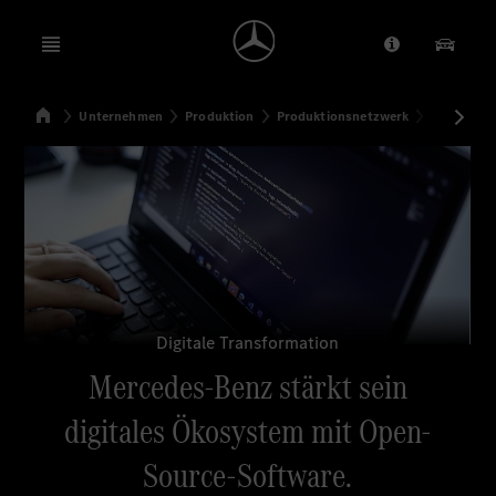
Open menu
Anbieter/Dat
Unsere
Startseite
Unternehmen
Produktion
Produktionsnetzwerk
Mercedes-
Suchen
Digitale Transformation
Mercedes-Benz stärkt sein
digitales Ökosystem mit Open-
Source-Software.