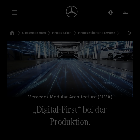
Open menu
Anbieter/Dat
Unsere
Startseite
Unternehmen
Produktion
Produktionsnetzwerk
„Digital-F
Suchen
Mercedes Modular Architecture (MMA)
„Digital-First“ bei der
Produktion.