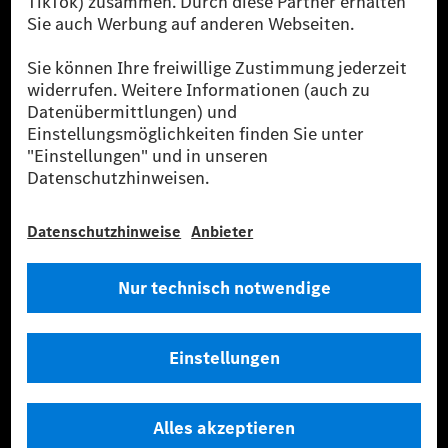
sicher, dass für Ladevorgänge über MB.CHARGE Public eine äquivalente
Strommenge aus erneuerbaren Energien ins Stromnetz eingespeist wird.
Sie stammen ausschließlich aus Wind- und Solarkraftanlagen, die jünger
als sechs Jahre sind.
* Inkl. EKOenergy Ökolabel
* Die angegebenen Werte wurden nach dem vorgeschriebenen
Messverfahren WLTP (Worldwide harmonised Light vehicles Test
Procedure) ermittelt. Die angegebenen Spannweiten beziehen sich auf
den europäischen Markt. Der Energieverbrauch und der CO₂-Ausstoß
eines Pkw sind nicht nur von der effizienten Ausnutzung des Kraftstoffs
bzw. des Energieträgers durch den Pkw, sondern auch vom Fahrstil und
anderen nichttechnischen Faktoren abhängig.
** Der Stromverbrauch wurde auf der Grundlage der VO 692/2008/EG
nach NEFZ ermittelt. Der Stromverbrauch ist abhängig von der
Fahrzeugkonfiguration.
*** Angaben zum Stromverbrauch und zur Reichweite sind vorläufig und
wurden intern nach Maßgabe der Zertifizierungsmethode „WLTP-
Prüfverfahren“ ermittelt. Es liegen bislang weder bestätigte Werte von
einer amtlich anerkannten Prüforganisation noch eine EG-
Typgenehmigung noch eine Konformitätsbescheinigung mit amtlichen
Werten vor. Abweichungen zwischen den Angaben und den amtlichen
Werten sind möglich.