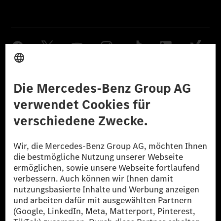
Anbieter
Rechtliche Hinweise
Einstellungen
Datenschutz
Lizenzhinweise Dritter
Barrierefreiheit
© 2026 Mercedes-Benz Group AG. Alle Rechte vorbehalten.
[1] Bilanziell CO₂-neutral bedeutet, dass nicht vermiedene oder nicht
reduzierte CO₂-Emissionen bei der Mercedes-Benz Group durch
zertifizierte Ausgleichsprojekte kompensiert werden.
[2] Renewable Charging ist ein integraler Bestandteil von MB.CHARGE
Public in Europa, den USA, Kanada und China. Sofern an der jeweiligen
Ladestation noch kein Strom aus erneuerbaren Energien vorliegt,
verwendet Renewable Charging Grünstromzertifikate*. Diese stellen