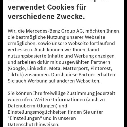
Datenschutz
Lizenzhinweise Dritter
Barrierefreiheit
© 2026 Mercedes-Benz Group AG. Alle Rechte vorbehalten.
[1] Bilanziell CO₂-neutral bedeutet, dass nicht vermiedene oder nicht
reduzierte CO₂-Emissionen bei der Mercedes-Benz Group durch
zertifizierte Ausgleichsprojekte kompensiert werden.
[2] Renewable Charging ist ein integraler Bestandteil von MB.CHARGE
Public in Europa, den USA, Kanada und China. Sofern an der jeweiligen
Ladestation noch kein Strom aus erneuerbaren Energien vorliegt,
verwendet Renewable Charging Grünstromzertifikate*. Diese stellen
sicher, dass für Ladevorgänge über MB.CHARGE Public eine äquivalente
Strommenge aus erneuerbaren Energien ins Stromnetz eingespeist wird.
Sie stammen ausschließlich aus Wind- und Solarkraftanlagen, die jünger
als sechs Jahre sind.
* Inkl. EKOenergy Ökolabel
* Die angegebenen Werte wurden nach dem vorgeschriebenen
Messverfahren WLTP (Worldwide harmonised Light vehicles Test
Procedure) ermittelt. Die angegebenen Spannweiten beziehen sich auf
den europäischen Markt. Der Energieverbrauch und der CO₂-Ausstoß
eines Pkw sind nicht nur von der effizienten Ausnutzung des Kraftstoffs
bzw. des Energieträgers durch den Pkw, sondern auch vom Fahrstil und