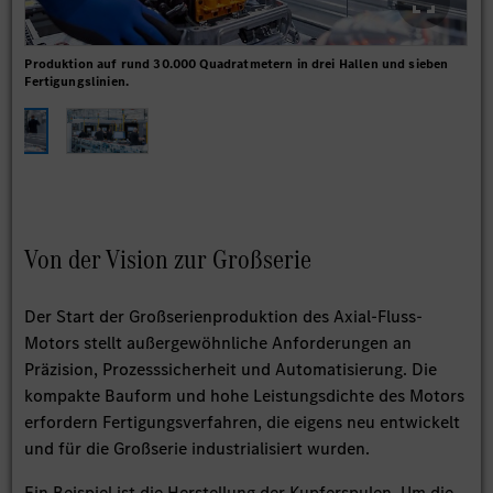
Produktion auf rund 30.000 Quadratmetern in drei Hallen und sieben
Rev
Fertigungslinien.
Mar
Von der Vision zur Großserie
Der Start der Großserienproduktion des Axial-Fluss-
Motors stellt außergewöhnliche Anforderungen an
Präzision, Prozesssicherheit und Automatisierung. Die
kompakte Bauform und hohe Leistungsdichte des Motors
erfordern Fertigungsverfahren, die eigens neu entwickelt
und für die Großserie industrialisiert wurden.
Ein Beispiel ist die Herstellung der Kupferspulen. Um die