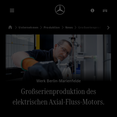
Open menu
Anbieter/Dat
Unsere
Startseite
Unternehmen
Produktion
News
Großserienproduktion des 
Suchen
Werk Berlin-Marienfelde
Großserienproduktion des
elektrischen Axial-Fluss-Motors.