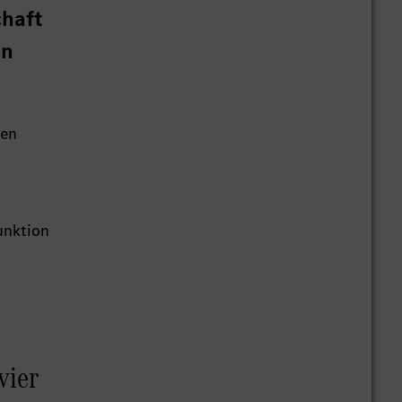
chaft
en
gen
unktion
vier