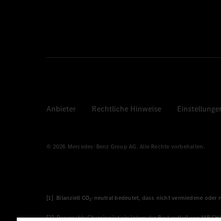
Anbieter
Rechtliche Hinweise
Einstellunge
© 2026 Mercedes-Benz Group AG. Alle Rechte vorbehalten.
[1] Bilanziell CO₂-neutral bedeutet, dass nicht vermiedene oder
[2] Renewable Charging ist ein integraler Bestandteil von MB.C