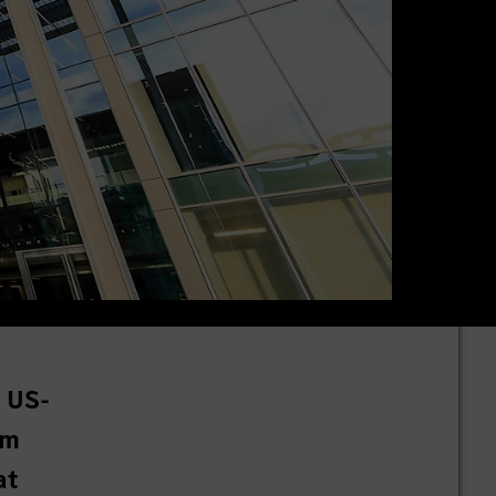
 US-
em
at