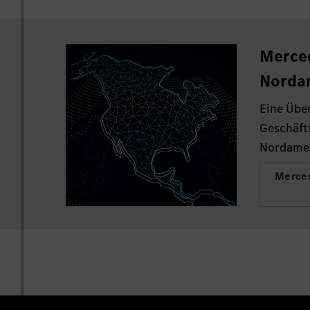
Merce
Norda
Eine Über
Geschäft
Nordamer
Merced