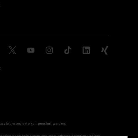
t
 Ausgleichsprojekte kompensiert werden.
station noch kein Strom aus erneuerbaren Energien vorliegt,