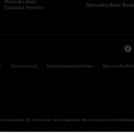
n
Datenschutz
Lizenzhinweise Dritter
Barrierefreihei
 nicht reduzierte CO₂-Emissionen bei der Mercedes-Benz Group durch zertifizierte
HARGE Public in Europa, den USA, Kanada und China. Sofern an der jeweiligen Lade