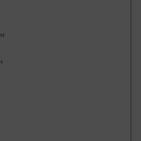
nt
is