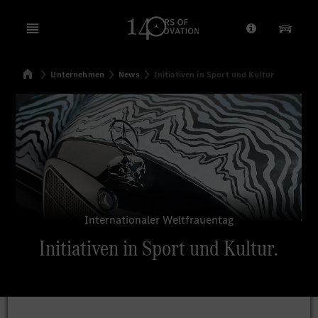
Open menu
Anbieter/Dat
Unsere
Startseite
Unternehmen
News
Initiativen in Sport und Kultur
Suchen
Internationaler Weltfrauentag
Initiativen in Sport und Kultur.