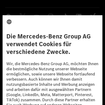
Anbieter
Rechtliche Hinweise
Einstellungen
Datenschutz
Lizenzhinweise Dritter
Barrierefreiheit
© 2026 Mercedes-Benz Group AG. Alle Rechte vorbehalten.
[1] Bilanziell CO₂-neutral bedeutet, dass nicht vermiedene oder nicht
reduzierte CO₂-Emissionen bei der Mercedes-Benz Group durch
zertifizierte Ausgleichsprojekte kompensiert werden.
[2] Renewable Charging ist ein integraler Bestandteil von MB.CHARGE
Public in Europa, den USA, Kanada und China. Sofern an der jeweiligen
Ladestation noch kein Strom aus erneuerbaren Energien vorliegt,
verwendet Renewable Charging Grünstromzertifikate*. Diese stellen
sicher, dass für Ladevorgänge über MB.CHARGE Public eine äquivalente