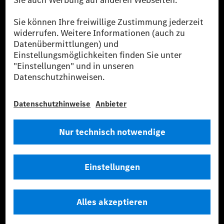
Strommenge aus erneuerbaren Energien ins Stromnetz eingespeist wird.
Sie stammen ausschließlich aus Wind- und Solarkraftanlagen, die jünger
als sechs Jahre sind.
* Inkl. EKOenergy Ökolabel
* Die angegebenen Werte wurden nach dem vorgeschriebenen
Messverfahren WLTP (Worldwide harmonised Light vehicles Test
Procedure) ermittelt. Die angegebenen Spannweiten beziehen sich auf
den europäischen Markt. Der Energieverbrauch und der CO₂-Ausstoß
eines Pkw sind nicht nur von der effizienten Ausnutzung des Kraftstoffs
bzw. des Energieträgers durch den Pkw, sondern auch vom Fahrstil und
anderen nichttechnischen Faktoren abhängig.
** Der Stromverbrauch wurde auf der Grundlage der VO 692/2008/EG
nach NEFZ ermittelt. Der Stromverbrauch ist abhängig von der
Fahrzeugkonfiguration.
*** Angaben zum Stromverbrauch und zur Reichweite sind vorläufig und
wurden intern nach Maßgabe der Zertifizierungsmethode „WLTP-
Prüfverfahren“ ermittelt. Es liegen bislang weder bestätigte Werte von
einer amtlich anerkannten Prüforganisation noch eine EG-
Typgenehmigung noch eine Konformitätsbescheinigung mit amtlichen
Werten vor. Abweichungen zwischen den Angaben und den amtlichen
Werten sind möglich.