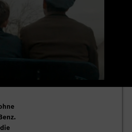
 ohne
Benz.
 die