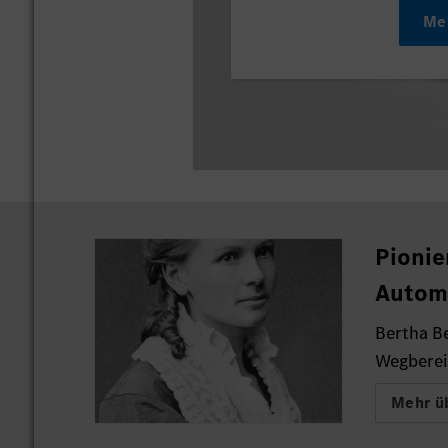
Me
Pionie
Autom
Bertha B
Wegberei
Mehr ü