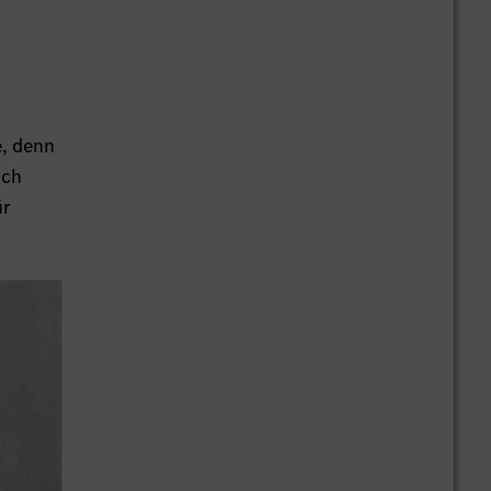
e, denn
ich
ür