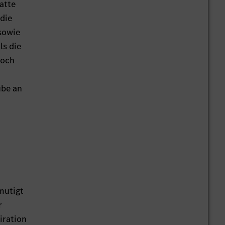
hatte
 die
sowie
ls die
noch
ube an
mutigt
r
iration