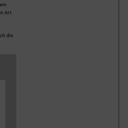
dem
en Art
ch die