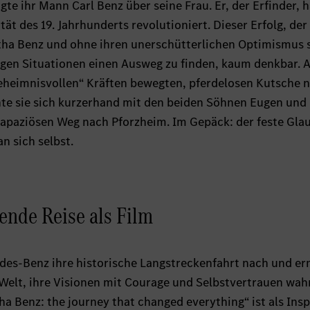
gte ihr Mann Carl Benz über seine Frau. Er, der Erfinder, 
ät des 19. Jahrhunderts revolutioniert. Dieser Erfolg, der
rtha Benz und ohne ihren unerschütterlichen Optimismus 
igen Situationen einen Ausweg zu finden, kaum denkbar. A
geheimnisvollen“ Kräften bewegten, pferdelosen Kutsche 
te sie sich kurzerhand mit den beiden Söhnen Eugen und
rapaziösen Weg nach Pforzheim. Im Gepäck: der feste Gla
n sich selbst.
rende Reise als Film
edes-Benz ihre historische Langstreckenfahrt nach und er
elt, ihre Visionen mit Courage und Selbstvertrauen wah
ha Benz: the journey that changed everything“ ist als Insp