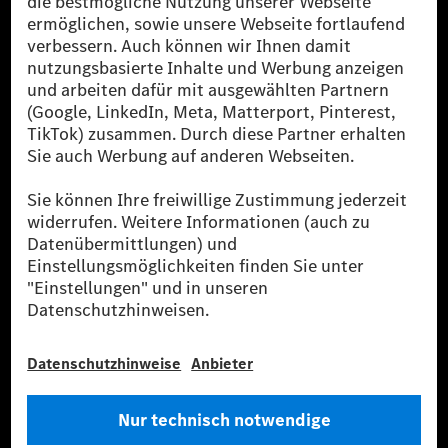
[1] Bilanziell CO₂-neutral bedeutet, dass nicht vermiedene oder nicht
reduzierte CO₂-Emissionen bei der Mercedes-Benz Group durch
zertifizierte Ausgleichsprojekte kompensiert werden.
[2] Renewable Charging ist ein integraler Bestandteil von MB.CHARGE
Public in Europa, den USA, Kanada und China. Sofern an der jeweiligen
Ladestation noch kein Strom aus erneuerbaren Energien vorliegt,
verwendet Renewable Charging Grünstromzertifikate*. Diese stellen
sicher, dass für Ladevorgänge über MB.CHARGE Public eine äquivalente
Strommenge aus erneuerbaren Energien ins Stromnetz eingespeist wird.
Sie stammen ausschließlich aus Wind- und Solarkraftanlagen, die jünger
als sechs Jahre sind.
* Inkl. EKOenergy Ökolabel
* Die angegebenen Werte wurden nach dem vorgeschriebenen
Messverfahren WLTP (Worldwide harmonised Light vehicles Test
Procedure) ermittelt. Die angegebenen Spannweiten beziehen sich auf
den europäischen Markt. Der Energieverbrauch und der CO₂-Ausstoß
eines Pkw sind nicht nur von der effizienten Ausnutzung des Kraftstoffs
bzw. des Energieträgers durch den Pkw, sondern auch vom Fahrstil und
anderen nichttechnischen Faktoren abhängig.
** Der Stromverbrauch wurde auf der Grundlage der VO 692/2008/EG
nach NEFZ ermittelt. Der Stromverbrauch ist abhängig von der
Fahrzeugkonfiguration.
*** Angaben zum Stromverbrauch und zur Reichweite sind vorläufig und
wurden intern nach Maßgabe der Zertifizierungsmethode „WLTP-