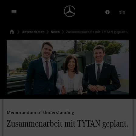
Open menu
Anbieter/Dat
Unsere
Startseite
Unternehmen
News
Zusammenarbeit mit TYTAN geplant.
Suchen
Memorandum of Understanding
Zusammenarbeit mit TYTAN geplant.