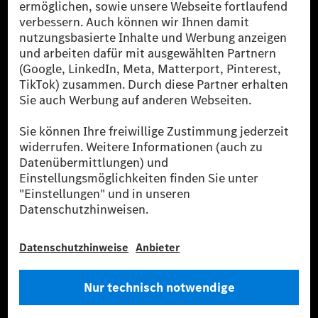
reduzierte CO₂-Emissionen bei der Mercedes-Benz Group durch
zertifizierte Ausgleichsprojekte kompensiert werden.
[2] Renewable Charging ist ein integraler Bestandteil von MB.CHARGE
Public in Europa, den USA, Kanada und China. Sofern an der jeweiligen
Ladestation noch kein Strom aus erneuerbaren Energien vorliegt,
verwendet Renewable Charging Grünstromzertifikate*. Diese stellen
sicher, dass für Ladevorgänge über MB.CHARGE Public eine äquivalente
Strommenge aus erneuerbaren Energien ins Stromnetz eingespeist wird.
Sie stammen ausschließlich aus Wind- und Solarkraftanlagen, die jünger
als sechs Jahre sind.
* Inkl. EKOenergy Ökolabel
* Die angegebenen Werte wurden nach dem vorgeschriebenen
Messverfahren WLTP (Worldwide harmonised Light vehicles Test
Procedure) ermittelt. Die angegebenen Spannweiten beziehen sich auf
den europäischen Markt. Der Energieverbrauch und der CO₂-Ausstoß
eines Pkw sind nicht nur von der effizienten Ausnutzung des Kraftstoffs
bzw. des Energieträgers durch den Pkw, sondern auch vom Fahrstil und
anderen nichttechnischen Faktoren abhängig.
** Der Stromverbrauch wurde auf der Grundlage der VO 692/2008/EG
nach NEFZ ermittelt. Der Stromverbrauch ist abhängig von der
Fahrzeugkonfiguration.
*** Angaben zum Stromverbrauch und zur Reichweite sind vorläufig und
wurden intern nach Maßgabe der Zertifizierungsmethode „WLTP-
Prüfverfahren“ ermittelt. Es liegen bislang weder bestätigte Werte von