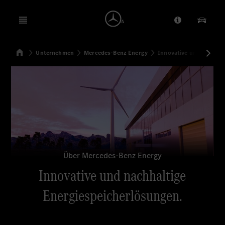
Open menu
Anbieter/Dat
Unsere
Startseite
Unternehmen
Mercedes-Benz Energy
Innovative und nachhal
Suchen
Über Mercedes-Benz Energy
Innovative und nachhaltige
Energiespeicherlösungen.