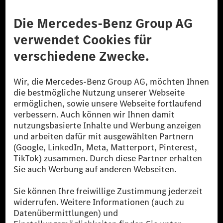
Datenschutz
Lizenzhinweise Dritter
Barrierefreiheit
© 2026 Mercedes-Benz Group AG. Alle Rechte vorbehalten.
[1] Bilanziell CO₂-neutral bedeutet, dass nicht vermiedene oder nicht
reduzierte CO₂-Emissionen bei der Mercedes-Benz Group durch
zertifizierte Ausgleichsprojekte kompensiert werden.
[2] Renewable Charging ist ein integraler Bestandteil von MB.CHARGE
Public in Europa, den USA, Kanada und China. Sofern an der jeweiligen
Ladestation noch kein Strom aus erneuerbaren Energien vorliegt,
verwendet Renewable Charging Grünstromzertifikate*. Diese stellen
sicher, dass für Ladevorgänge über MB.CHARGE Public eine äquivalente
Strommenge aus erneuerbaren Energien ins Stromnetz eingespeist wird.
Sie stammen ausschließlich aus Wind- und Solarkraftanlagen, die jünger
als sechs Jahre sind.
* Inkl. EKOenergy Ökolabel
* Die angegebenen Werte wurden nach dem vorgeschriebenen
Messverfahren WLTP (Worldwide harmonised Light vehicles Test
Procedure) ermittelt. Die angegebenen Spannweiten beziehen sich auf
den europäischen Markt. Der Energieverbrauch und der CO₂-Ausstoß
eines Pkw sind nicht nur von der effizienten Ausnutzung des Kraftstoffs