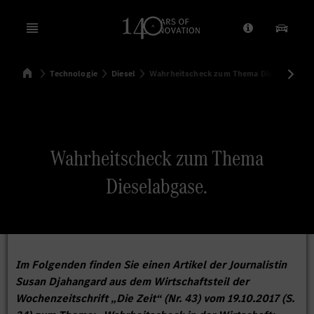
Open menu
Anbieter/Dat
Unsere
Startseite
Technologie
Diesel
Wahrheitscheck zum Thema Dieselabgase.
Suchen
Wahrheitscheck zum Thema
Dieselabgase.
Im Folgenden finden Sie einen Artikel der Journalistin
Susan Djahangard aus dem Wirtschaftsteil der
Wochenzeitschrift „Die Zeit“ (Nr. 43) vom 19.10.2017 (S.