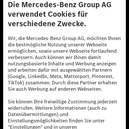
Datenschutz
Lizenzhinweise Dritter
Barrierefreiheit
© 2026 Mercedes-Benz Group AG. Alle Rechte vorbehalten.
[1] Bilanziell CO₂-neutral bedeutet, dass nicht vermiedene oder nicht
reduzierte CO₂-Emissionen bei der Mercedes-Benz Group durch
zertifizierte Ausgleichsprojekte kompensiert werden.
[2] Renewable Charging ist ein integraler Bestandteil von MB.CHARGE
Public in Europa, den USA, Kanada und China. Sofern an der jeweiligen
Ladestation noch kein Strom aus erneuerbaren Energien vorliegt,
verwendet Renewable Charging Grünstromzertifikate*. Diese stellen
sicher, dass für Ladevorgänge über MB.CHARGE Public eine äquivalente
Strommenge aus erneuerbaren Energien ins Stromnetz eingespeist wird.
Sie stammen ausschließlich aus Wind- und Solarkraftanlagen, die jünger
als sechs Jahre sind.
* Inkl. EKOenergy Ökolabel
* Die angegebenen Werte wurden nach dem vorgeschriebenen
Messverfahren WLTP (Worldwide harmonised Light vehicles Test
Procedure) ermittelt. Die angegebenen Spannweiten beziehen sich auf
den europäischen Markt. Der Energieverbrauch und der CO₂-Ausstoß