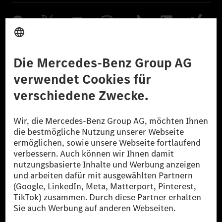
Anbieter
Rechtliche Hinweise
Einstellungen
Datenschutz
Lizenzhinweise Dritter
Barrierefreiheit
© 2026 Mercedes-Benz Group AG. Alle Rechte vorbehalten.
[1] Bilanziell CO₂-neutral bedeutet, dass nicht vermiedene oder nicht
reduzierte CO₂-Emissionen bei der Mercedes-Benz Group durch
zertifizierte Ausgleichsprojekte kompensiert werden.
[2] Renewable Charging ist ein integraler Bestandteil von MB.CHARGE
Public in Europa, den USA, Kanada und China. Sofern an der jeweiligen
Ladestation noch kein Strom aus erneuerbaren Energien vorliegt,
verwendet Renewable Charging Grünstromzertifikate*. Diese stellen
sicher, dass für Ladevorgänge über MB.CHARGE Public eine äquivalente
Strommenge aus erneuerbaren Energien ins Stromnetz eingespeist wird.
Sie stammen ausschließlich aus Wind- und Solarkraftanlagen, die jünger