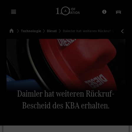
Open menu
Anbieter/Dat
Unsere
Startseite
Technologie
Diesel
Daimler hat weiteren Rückruf-Bescheid de
Suchen
Daimler hat weiteren Rückruf-
Bescheid des KBA erhalten.