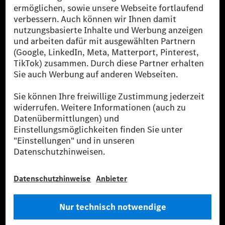
[2] Renewable Charging ist ein integraler Bestandteil von MB.CHARGE
Public in Europa, den USA, Kanada und China. Sofern an der jeweiligen
Ladestation noch kein Strom aus erneuerbaren Energien vorliegt,
verwendet Renewable Charging Grünstromzertifikate*. Diese stellen
sicher, dass für Ladevorgänge über MB.CHARGE Public eine äquivalente
Strommenge aus erneuerbaren Energien ins Stromnetz eingespeist wird.
Sie stammen ausschließlich aus Wind- und Solarkraftanlagen, die jünger
als sechs Jahre sind.
* Inkl. EKOenergy Ökolabel
* Die angegebenen Werte wurden nach dem vorgeschriebenen
Messverfahren WLTP (Worldwide harmonised Light vehicles Test
Procedure) ermittelt. Die angegebenen Spannweiten beziehen sich auf
den europäischen Markt. Der Energieverbrauch und der CO₂-Ausstoß
eines Pkw sind nicht nur von der effizienten Ausnutzung des Kraftstoffs
bzw. des Energieträgers durch den Pkw, sondern auch vom Fahrstil und
anderen nichttechnischen Faktoren abhängig.
** Der Stromverbrauch wurde auf der Grundlage der VO 692/2008/EG
nach NEFZ ermittelt. Der Stromverbrauch ist abhängig von der
Fahrzeugkonfiguration.
*** Angaben zum Stromverbrauch und zur Reichweite sind vorläufig und
wurden intern nach Maßgabe der Zertifizierungsmethode „WLTP-
Prüfverfahren“ ermittelt. Es liegen bislang weder bestätigte Werte von
einer amtlich anerkannten Prüforganisation noch eine EG-
Typgenehmigung noch eine Konformitätsbescheinigung mit amtlichen