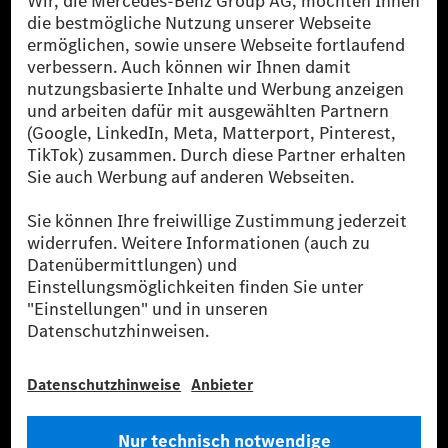
reduzierte CO₂-Emissionen bei der Mercedes-Benz Group durch
zertifizierte Ausgleichsprojekte kompensiert werden.
[2] Renewable Charging ist ein integraler Bestandteil von MB.CHARGE
Public in Europa, den USA, Kanada und China. Sofern an der jeweiligen
Ladestation noch kein Strom aus erneuerbaren Energien vorliegt,
verwendet Renewable Charging Grünstromzertifikate*. Diese stellen
sicher, dass für Ladevorgänge über MB.CHARGE Public eine äquivalente
Strommenge aus erneuerbaren Energien ins Stromnetz eingespeist wird.
Sie stammen ausschließlich aus Wind- und Solarkraftanlagen, die jünger
als sechs Jahre sind.
* Inkl. EKOenergy Ökolabel
* Die angegebenen Werte wurden nach dem vorgeschriebenen
Messverfahren WLTP (Worldwide harmonised Light vehicles Test
Procedure) ermittelt. Die angegebenen Spannweiten beziehen sich auf
den europäischen Markt. Der Energieverbrauch und der CO₂-Ausstoß
eines Pkw sind nicht nur von der effizienten Ausnutzung des Kraftstoffs
bzw. des Energieträgers durch den Pkw, sondern auch vom Fahrstil und
anderen nichttechnischen Faktoren abhängig.
** Der Stromverbrauch wurde auf der Grundlage der VO 692/2008/EG
nach NEFZ ermittelt. Der Stromverbrauch ist abhängig von der
Fahrzeugkonfiguration.
*** Angaben zum Stromverbrauch und zur Reichweite sind vorläufig und
wurden intern nach Maßgabe der Zertifizierungsmethode „WLTP-
Prüfverfahren“ ermittelt. Es liegen bislang weder bestätigte Werte von