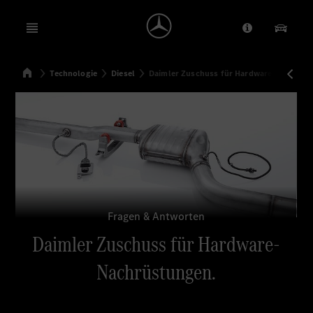
Open menu
Anbieter/Dat
Unsere
Startseite
Technologie
Diesel
Daimler Zuschuss für Hardware-Nachrüst
Suchen
Fragen & Antworten
Daimler Zuschuss für Hardware-
Nachrüstungen.