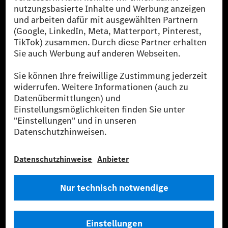
[2] Renewable Charging ist ein integraler Bestandteil von MB.CHARGE
Public in Europa, den USA, Kanada und China. Sofern an der jeweiligen
Ladestation noch kein Strom aus erneuerbaren Energien vorliegt,
verwendet Renewable Charging Grünstromzertifikate*. Diese stellen
sicher, dass für Ladevorgänge über MB.CHARGE Public eine äquivalente
Strommenge aus erneuerbaren Energien ins Stromnetz eingespeist wird.
Sie stammen ausschließlich aus Wind- und Solarkraftanlagen, die jünger
als sechs Jahre sind.
* Inkl. EKOenergy Ökolabel
* Die angegebenen Werte wurden nach dem vorgeschriebenen
Messverfahren WLTP (Worldwide harmonised Light vehicles Test
Procedure) ermittelt. Die angegebenen Spannweiten beziehen sich auf
den europäischen Markt. Der Energieverbrauch und der CO₂-Ausstoß
eines Pkw sind nicht nur von der effizienten Ausnutzung des Kraftstoffs
bzw. des Energieträgers durch den Pkw, sondern auch vom Fahrstil und
anderen nichttechnischen Faktoren abhängig.
** Der Stromverbrauch wurde auf der Grundlage der VO 692/2008/EG
nach NEFZ ermittelt. Der Stromverbrauch ist abhängig von der
Fahrzeugkonfiguration.
*** Angaben zum Stromverbrauch und zur Reichweite sind vorläufig und
wurden intern nach Maßgabe der Zertifizierungsmethode „WLTP-
Prüfverfahren“ ermittelt. Es liegen bislang weder bestätigte Werte von
einer amtlich anerkannten Prüforganisation noch eine EG-
Typgenehmigung noch eine Konformitätsbescheinigung mit amtlichen