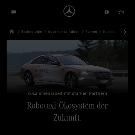
Open menu
Anbieter/Dat
Unsere
Startseite
Technologie
Autonomes Fahren
Fahren
Robotaxi-Ökosyste
Suchen
Zusammenarbeit mit starken Partnern
Robotaxi-Ökosystem der
Zukunft.