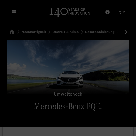
Open menu
Anbieter/Dat
Unsere
Startseite
Nachhaltigkeit
Umwelt & Klima
Dekarbonisierung
Umweltc
Suchen
Umweltcheck
Mercedes-Benz EQE.