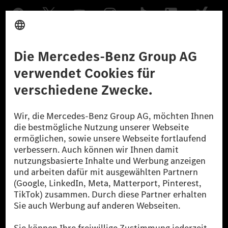
Anbieter
Rechtliche Hinweise
Einstellungen
Datenschutz
Lizenzhinweise Dritter
Barrierefreiheit
© 2026 Mercedes-Benz Group AG. Alle Rechte vorbehalten.
[1] Bilanziell CO₂-neutral bedeutet, dass nicht vermiedene oder nicht
reduzierte CO₂-Emissionen bei der Mercedes-Benz Group durch
zertifizierte Ausgleichsprojekte kompensiert werden.
[2] Renewable Charging ist ein integraler Bestandteil von MB.CHARGE
Public in Europa, den USA, Kanada und China. Sofern an der jeweiligen
Ladestation noch kein Strom aus erneuerbaren Energien vorliegt,
verwendet Renewable Charging Grünstromzertifikate*. Diese stellen
sicher, dass für Ladevorgänge über MB.CHARGE Public eine äquivalente
Strommenge aus erneuerbaren Energien ins Stromnetz eingespeist wird.
Sie stammen ausschließlich aus Wind- und Solarkraftanlagen, die jünger
als sechs Jahre sind.