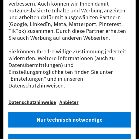
Public in Europa, den USA, Kanada und China. Sofern an der jeweiligen
Ladestation noch kein Strom aus erneuerbaren Energien vorliegt,
verwendet Renewable Charging Grünstromzertifikate*. Diese stellen
sicher, dass für Ladevorgänge über MB.CHARGE Public eine äquivalente
Strommenge aus erneuerbaren Energien ins Stromnetz eingespeist wird.
Sie stammen ausschließlich aus Wind- und Solarkraftanlagen, die jünger
als sechs Jahre sind.
* Inkl. EKOenergy Ökolabel
* Die angegebenen Werte wurden nach dem vorgeschriebenen
Messverfahren WLTP (Worldwide harmonised Light vehicles Test
Procedure) ermittelt. Die angegebenen Spannweiten beziehen sich auf
den europäischen Markt. Der Energieverbrauch und der CO₂-Ausstoß
eines Pkw sind nicht nur von der effizienten Ausnutzung des Kraftstoffs
bzw. des Energieträgers durch den Pkw, sondern auch vom Fahrstil und
anderen nichttechnischen Faktoren abhängig.
** Der Stromverbrauch wurde auf der Grundlage der VO 692/2008/EG
nach NEFZ ermittelt. Der Stromverbrauch ist abhängig von der
Fahrzeugkonfiguration.
*** Angaben zum Stromverbrauch und zur Reichweite sind vorläufig und
wurden intern nach Maßgabe der Zertifizierungsmethode „WLTP-
Prüfverfahren“ ermittelt. Es liegen bislang weder bestätigte Werte von
einer amtlich anerkannten Prüforganisation noch eine EG-
Typgenehmigung noch eine Konformitätsbescheinigung mit amtlichen
Werten vor. Abweichungen zwischen den Angaben und den amtlichen
Werten sind möglich.