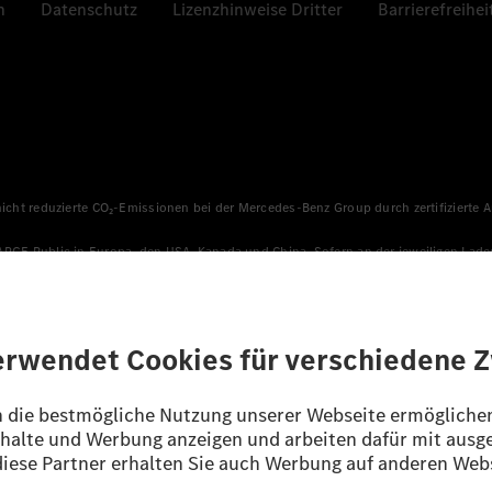
n
Datenschutz
Lizenzhinweise Dritter
Barrierefreihei
 nicht reduzierte CO₂-Emissionen bei der Mercedes-Benz Group durch zertifizierte
HARGE Public in Europa, den USA, Kanada und China. Sofern an der jeweiligen Lade
llen sicher, dass für Ladevorgänge über MB.CHARGE Public eine äquivalente Strom
n, die jünger als sechs Jahre sind.
sverfahren WLTP (Worldwide harmonised Light vehicles Test Procedure) ermitte
ines Pkw sind nicht nur von der effizienten Ausnutzung des Kraftstoffs bzw. de
/EG nach NEFZ ermittelt. Der Stromverbrauch ist abhängig von der Fahrzeugkonfi
ig und wurden intern nach Maßgabe der Zertifizierungsmethode „WLTP-Prüfverfahre
enehmigung noch eine Konformitätsbescheinigung mit amtlichen Werten vor. Abw