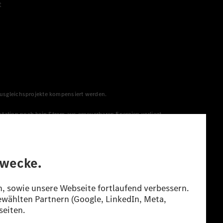
t
 Ausgleichsprojekte kompensiert werden.
station noch kein Strom aus erneuerbaren Energien vorliegt,
menge aus erneuerbaren Energien ins Stromnetz eingespeist
lt. Die angegebenen Spannweiten beziehen sich auf den
s Energieträgers durch den Pkw, sondern auch vom Fahrstil und
guration.
n“ ermittelt. Es liegen bislang weder bestätigte Werte von
eichungen zwischen den Angaben und den amtlichen Werten sind