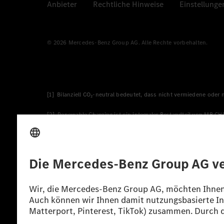
Anbieter
Rechtliche Hinweise
Einstellunge
© 2026 Mercedes-Benz Group AG. Alle Rechte vorbehalten.
[1] Bilanziell CO₂-neutral bedeutet, dass nicht vermiedene oder
[2] Renewable Charging ist ein integraler Bestandteil von MB.C
verwendet Renewable Charging Grünstromzertifikate*. Diese ste
wird. Sie stammen ausschließlich aus Wind- und Solarkraftanlage
* Inkl. EKOenergy Ökolabel
* Die angegebenen Werte wurden nach dem vorgeschriebenen Mes
europäischen Markt. Der Energieverbrauch und der CO₂-Ausstoß e
anderen nichttechnischen Faktoren abhängig.
** Der Stromverbrauch wurde auf der Grundlage der VO 692/2008
*** Angaben zum Stromverbrauch und zur Reichweite sind vorläuf
einer amtlich anerkannten Prüforganisation noch eine EG-Typg