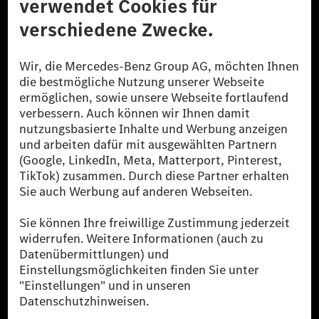
© 2026 Mercedes-Benz Group AG. Alle Rechte vorbehalten.
[1] Bilanziell CO₂-neutral bedeutet, dass nicht vermiedene oder nicht
reduzierte CO₂-Emissionen bei der Mercedes-Benz Group durch
zertifizierte Ausgleichsprojekte kompensiert werden.
[2] Renewable Charging ist ein integraler Bestandteil von MB.CHARGE
Public in Europa, den USA, Kanada und China. Sofern an der jeweiligen
Ladestation noch kein Strom aus erneuerbaren Energien vorliegt,
verwendet Renewable Charging Grünstromzertifikate*. Diese stellen
sicher, dass für Ladevorgänge über MB.CHARGE Public eine äquivalente
Strommenge aus erneuerbaren Energien ins Stromnetz eingespeist wird.
Sie stammen ausschließlich aus Wind- und Solarkraftanlagen, die jünger
als sechs Jahre sind.
* Inkl. EKOenergy Ökolabel
* Die angegebenen Werte wurden nach dem vorgeschriebenen
Messverfahren WLTP (Worldwide harmonised Light vehicles Test
Procedure) ermittelt. Die angegebenen Spannweiten beziehen sich auf
den europäischen Markt. Der Energieverbrauch und der CO₂-Ausstoß
eines Pkw sind nicht nur von der effizienten Ausnutzung des Kraftstoffs
bzw. des Energieträgers durch den Pkw, sondern auch vom Fahrstil und
anderen nichttechnischen Faktoren abhängig.