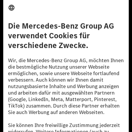
Anbieter
Rechtliche Hinweise
Einstellungen
Datenschutz
Lizenzhinweise Dritter
Barrierefreiheit
© 2026 Mercedes-Benz Group AG. Alle Rechte vorbehalten.
[1] Bilanziell CO₂-neutral bedeutet, dass nicht vermiedene oder nicht
reduzierte CO₂-Emissionen bei der Mercedes-Benz Group durch
zertifizierte Ausgleichsprojekte kompensiert werden.
[2] Renewable Charging ist ein integraler Bestandteil von MB.CHARGE
Public in Europa, den USA, Kanada und China. Sofern an der jeweiligen
Ladestation noch kein Strom aus erneuerbaren Energien vorliegt,
verwendet Renewable Charging Grünstromzertifikate*. Diese stellen
sicher, dass für Ladevorgänge über MB.CHARGE Public eine äquivalente
Strommenge aus erneuerbaren Energien ins Stromnetz eingespeist wird.
Sie stammen ausschließlich aus Wind- und Solarkraftanlagen, die jünger
als sechs Jahre sind.
* Inkl. EKOenergy Ökolabel