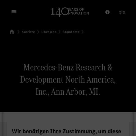
Open menu
Anbieter/Dat
Unsere
Startseite
Karriere
Über uns
Standorte
Suchen
Mercedes-Benz Research &
Development North America,
Inc., Ann Arbor, MI.
Wir benötigen Ihre Zustimmung, um diese