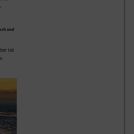
-
uch und
er ist
n