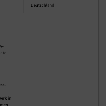
Deutschland
w-
vate
ess-
erk in
remen