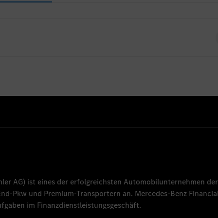
ndort derzeit keine offenen Stellen für Absolventen
mler AG
) ist eines der erfolgreichsten Automobilunternehmen der
-End-Pkw und Premium-Transportern an.
Mercedes-Benz Financial
fgaben im Finanzdienstleistungsgeschäft.