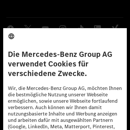
Anbieter
Rechtliche Hinweise
Einstellungen
Datenschutz
Lizenzhinweise Dritter
Barrierefreiheit
© 2026 Mercedes-Benz Group AG. Alle Rechte vorbehalten.
[1] Bilanziell CO₂-neutral bedeutet, dass nicht vermiedene oder nicht
reduzierte CO₂-Emissionen bei der Mercedes-Benz Group durch
zertifizierte Ausgleichsprojekte kompensiert werden.
[2] Renewable Charging ist ein integraler Bestandteil von MB.CHARGE
Public in Europa, den USA, Kanada und China. Sofern an der jeweiligen
Ladestation noch kein Strom aus erneuerbaren Energien vorliegt,