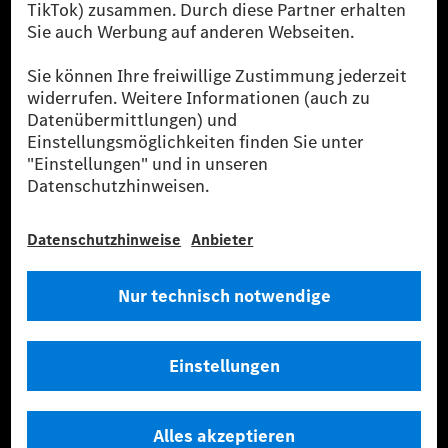
verwendet Renewable Charging Grünstromzertifikate*. Diese stellen
sicher, dass für Ladevorgänge über MB.CHARGE Public eine äquivalente
Strommenge aus erneuerbaren Energien ins Stromnetz eingespeist wird.
Sie stammen ausschließlich aus Wind- und Solarkraftanlagen, die jünger
als sechs Jahre sind.
* Inkl. EKOenergy Ökolabel
* Die angegebenen Werte wurden nach dem vorgeschriebenen
Messverfahren WLTP (Worldwide harmonised Light vehicles Test
Procedure) ermittelt. Die angegebenen Spannweiten beziehen sich auf
den europäischen Markt. Der Energieverbrauch und der CO₂-Ausstoß
eines Pkw sind nicht nur von der effizienten Ausnutzung des Kraftstoffs
bzw. des Energieträgers durch den Pkw, sondern auch vom Fahrstil und
anderen nichttechnischen Faktoren abhängig.
** Der Stromverbrauch wurde auf der Grundlage der VO 692/2008/EG
nach NEFZ ermittelt. Der Stromverbrauch ist abhängig von der
Fahrzeugkonfiguration.
*** Angaben zum Stromverbrauch und zur Reichweite sind vorläufig und
wurden intern nach Maßgabe der Zertifizierungsmethode „WLTP-
Prüfverfahren“ ermittelt. Es liegen bislang weder bestätigte Werte von
einer amtlich anerkannten Prüforganisation noch eine EG-
Typgenehmigung noch eine Konformitätsbescheinigung mit amtlichen
Werten vor. Abweichungen zwischen den Angaben und den amtlichen
Werten sind möglich.