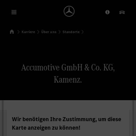
Open menu
Anbieter/Dat
Unsere
Startseite
Karriere
Über uns
Standorte
Suchen
Accumotive GmbH & Co. KG,
Kamenz.
Wir benötigen Ihre Zustimmung, um diese
Karte anzeigen zu können!