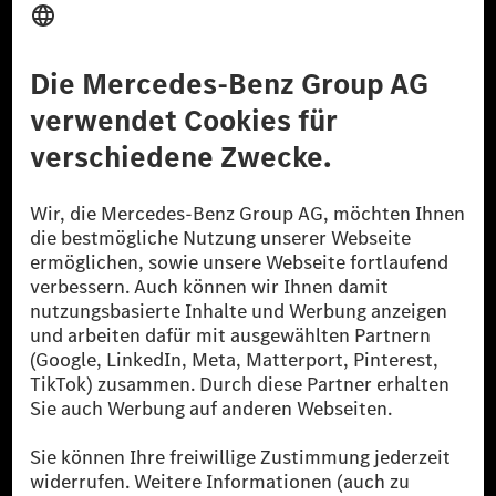
Anbieter
Rechtliche Hinweise
Einstellungen
Datenschutz
Lizenzhinweise Dritter
Barrierefreiheit
© 2026 Mercedes-Benz Group AG. Alle Rechte vorbehalten.
[1] Bilanziell CO₂-neutral bedeutet, dass nicht vermiedene oder nicht
reduzierte CO₂-Emissionen bei der Mercedes-Benz Group durch
zertifizierte Ausgleichsprojekte kompensiert werden.
[2] Renewable Charging ist ein integraler Bestandteil von MB.CHARGE
Public in Europa, den USA, Kanada und China. Sofern an der jeweiligen
Ladestation noch kein Strom aus erneuerbaren Energien vorliegt,
verwendet Renewable Charging Grünstromzertifikate*. Diese stellen
sicher, dass für Ladevorgänge über MB.CHARGE Public eine äquivalente
Strommenge aus erneuerbaren Energien ins Stromnetz eingespeist wird.
Sie stammen ausschließlich aus Wind- und Solarkraftanlagen, die jünger
als sechs Jahre sind.
* Inkl. EKOenergy Ökolabel