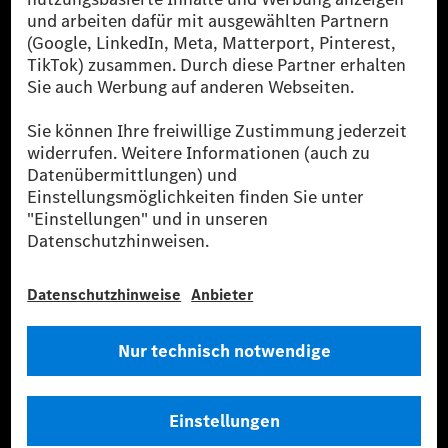
[2] Renewable Charging ist ein integraler Bestandteil von MB.CHARGE
Public in Europa, den USA, Kanada und China. Sofern an der jeweiligen
Ladestation noch kein Strom aus erneuerbaren Energien vorliegt,
verwendet Renewable Charging Grünstromzertifikate*. Diese stellen
sicher, dass für Ladevorgänge über MB.CHARGE Public eine äquivalente
Strommenge aus erneuerbaren Energien ins Stromnetz eingespeist wird.
Sie stammen ausschließlich aus Wind- und Solarkraftanlagen, die jünger
als sechs Jahre sind.
* Inkl. EKOenergy Ökolabel
* Die angegebenen Werte wurden nach dem vorgeschriebenen
Messverfahren WLTP (Worldwide harmonised Light vehicles Test
Procedure) ermittelt. Die angegebenen Spannweiten beziehen sich auf
den europäischen Markt. Der Energieverbrauch und der CO₂-Ausstoß
eines Pkw sind nicht nur von der effizienten Ausnutzung des Kraftstoffs
bzw. des Energieträgers durch den Pkw, sondern auch vom Fahrstil und
anderen nichttechnischen Faktoren abhängig.
** Der Stromverbrauch wurde auf der Grundlage der VO 692/2008/EG
nach NEFZ ermittelt. Der Stromverbrauch ist abhängig von der
Fahrzeugkonfiguration.
*** Angaben zum Stromverbrauch und zur Reichweite sind vorläufig und
wurden intern nach Maßgabe der Zertifizierungsmethode „WLTP-
Prüfverfahren“ ermittelt. Es liegen bislang weder bestätigte Werte von
einer amtlich anerkannten Prüforganisation noch eine EG-
Typgenehmigung noch eine Konformitätsbescheinigung mit amtlichen
Werten vor. Abweichungen zwischen den Angaben und den amtlichen