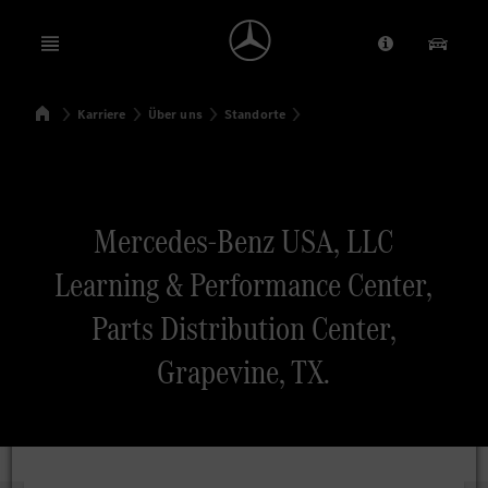
Open menu
Anbieter/Dat
Unsere
Startseite
Karriere
Über uns
Standorte
Suchen
Mercedes-Benz USA, LLC
Learning & Performance Center,
Parts Distribution Center,
Grapevine, TX.