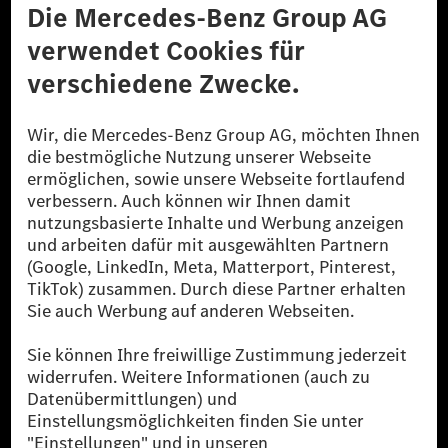
Datenschutz
Lizenzhinweise Dritter
Barrierefreiheit
© 2026 Mercedes-Benz Group AG. Alle Rechte vorbehalten.
[1] Bilanziell CO₂-neutral bedeutet, dass nicht vermiedene oder nicht
reduzierte CO₂-Emissionen bei der Mercedes-Benz Group durch
zertifizierte Ausgleichsprojekte kompensiert werden.
[2] Renewable Charging ist ein integraler Bestandteil von MB.CHARGE
Public in Europa, den USA, Kanada und China. Sofern an der jeweiligen
Ladestation noch kein Strom aus erneuerbaren Energien vorliegt,
verwendet Renewable Charging Grünstromzertifikate*. Diese stellen
sicher, dass für Ladevorgänge über MB.CHARGE Public eine äquivalente
Strommenge aus erneuerbaren Energien ins Stromnetz eingespeist wird.
Sie stammen ausschließlich aus Wind- und Solarkraftanlagen, die jünger
als sechs Jahre sind.
* Inkl. EKOenergy Ökolabel
* Die angegebenen Werte wurden nach dem vorgeschriebenen
Messverfahren WLTP (Worldwide harmonised Light vehicles Test
Procedure) ermittelt. Die angegebenen Spannweiten beziehen sich auf
den europäischen Markt. Der Energieverbrauch und der CO₂-Ausstoß