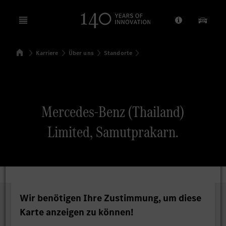
Open menu
Anbieter/Dat
Unsere
Startseite
Karriere
Über uns
Standorte
Suchen
Mercedes-Benz (Thailand)
Limited, Samutprakarn.
Wir benötigen Ihre Zustimmung, um diese
Karte anzeigen zu können!