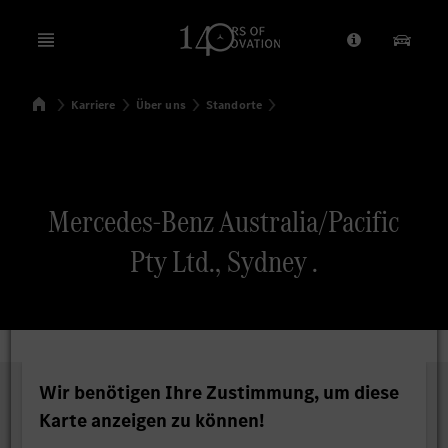
Open menu
Anbieter/Dat
Unsere
Startseite
Karriere
Über uns
Standorte
Suchen
Mercedes-Benz Australia/Pacific
Pty Ltd., Sydney .
Wir benötigen Ihre Zustimmung, um diese
Karte anzeigen zu können!