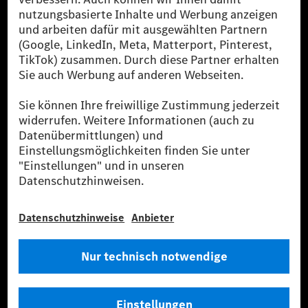
[2] Renewable Charging ist ein integraler Bestandteil von MB.CHARGE
Public in Europa, den USA, Kanada und China. Sofern an der jeweiligen
Ladestation noch kein Strom aus erneuerbaren Energien vorliegt,
verwendet Renewable Charging Grünstromzertifikate*. Diese stellen
sicher, dass für Ladevorgänge über MB.CHARGE Public eine äquivalente
Strommenge aus erneuerbaren Energien ins Stromnetz eingespeist wird.
Sie stammen ausschließlich aus Wind- und Solarkraftanlagen, die jünger
als sechs Jahre sind.
* Inkl. EKOenergy Ökolabel
* Die angegebenen Werte wurden nach dem vorgeschriebenen
Messverfahren WLTP (Worldwide harmonised Light vehicles Test
Procedure) ermittelt. Die angegebenen Spannweiten beziehen sich auf
den europäischen Markt. Der Energieverbrauch und der CO₂-Ausstoß
eines Pkw sind nicht nur von der effizienten Ausnutzung des Kraftstoffs
bzw. des Energieträgers durch den Pkw, sondern auch vom Fahrstil und
anderen nichttechnischen Faktoren abhängig.
** Der Stromverbrauch wurde auf der Grundlage der VO 692/2008/EG
nach NEFZ ermittelt. Der Stromverbrauch ist abhängig von der
Fahrzeugkonfiguration.
*** Angaben zum Stromverbrauch und zur Reichweite sind vorläufig und
wurden intern nach Maßgabe der Zertifizierungsmethode „WLTP-
Prüfverfahren“ ermittelt. Es liegen bislang weder bestätigte Werte von
einer amtlich anerkannten Prüforganisation noch eine EG-
Typgenehmigung noch eine Konformitätsbescheinigung mit amtlichen