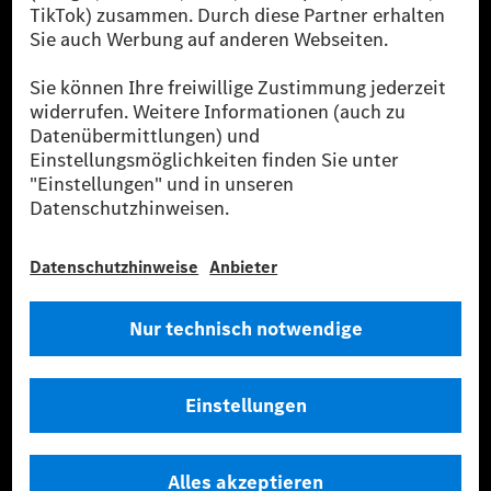
verwendet Renewable Charging Grünstromzertifikate*. Diese stellen
sicher, dass für Ladevorgänge über MB.CHARGE Public eine äquivalente
Strommenge aus erneuerbaren Energien ins Stromnetz eingespeist wird.
Sie stammen ausschließlich aus Wind- und Solarkraftanlagen, die jünger
als sechs Jahre sind.
* Inkl. EKOenergy Ökolabel
* Die angegebenen Werte wurden nach dem vorgeschriebenen
Messverfahren WLTP (Worldwide harmonised Light vehicles Test
Procedure) ermittelt. Die angegebenen Spannweiten beziehen sich auf
den europäischen Markt. Der Energieverbrauch und der CO₂-Ausstoß
eines Pkw sind nicht nur von der effizienten Ausnutzung des Kraftstoffs
bzw. des Energieträgers durch den Pkw, sondern auch vom Fahrstil und
anderen nichttechnischen Faktoren abhängig.
** Der Stromverbrauch wurde auf der Grundlage der VO 692/2008/EG
nach NEFZ ermittelt. Der Stromverbrauch ist abhängig von der
Fahrzeugkonfiguration.
*** Angaben zum Stromverbrauch und zur Reichweite sind vorläufig und
wurden intern nach Maßgabe der Zertifizierungsmethode „WLTP-
Prüfverfahren“ ermittelt. Es liegen bislang weder bestätigte Werte von
einer amtlich anerkannten Prüforganisation noch eine EG-
Typgenehmigung noch eine Konformitätsbescheinigung mit amtlichen
Werten vor. Abweichungen zwischen den Angaben und den amtlichen
Werten sind möglich.