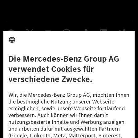
Anbieter
Rechtliche Hinweise
Einstellungen
Datenschutz
Lizenzhinweise Dritter
Barrierefreiheit
© 2026 Mercedes-Benz Group AG. Alle Rechte vorbehalten.
[1] Bilanziell CO₂-neutral bedeutet, dass nicht vermiedene oder nicht
reduzierte CO₂-Emissionen bei der Mercedes-Benz Group durch
zertifizierte Ausgleichsprojekte kompensiert werden.
[2] Renewable Charging ist ein integraler Bestandteil von MB.CHARGE
Public in Europa, den USA, Kanada und China. Sofern an der jeweiligen
Ladestation noch kein Strom aus erneuerbaren Energien vorliegt,