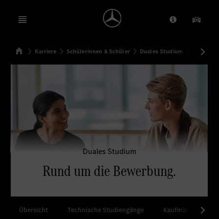
Open menu
Anbieter/Dat
Unsere
Startseite
Karriere
Schülerinnen & Schüler
Duales Studium
Rund um 
Suchen
Duales Studium
Rund um die Bewerbung.
Übersicht
Technische Studiengänge
Kaufmännische St