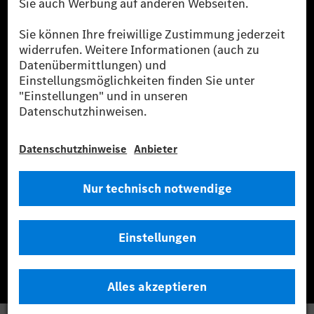
* Inkl. EKOenergy Ökolabel
* Die angegebenen Werte wurden nach dem vorgeschriebenen
Messverfahren WLTP (Worldwide harmonised Light vehicles Test
Procedure) ermittelt. Die angegebenen Spannweiten beziehen sich auf
den europäischen Markt. Der Energieverbrauch und der CO₂-Ausstoß
eines Pkw sind nicht nur von der effizienten Ausnutzung des Kraftstoffs
bzw. des Energieträgers durch den Pkw, sondern auch vom Fahrstil und
anderen nichttechnischen Faktoren abhängig.
** Der Stromverbrauch wurde auf der Grundlage der VO 692/2008/EG
nach NEFZ ermittelt. Der Stromverbrauch ist abhängig von der
Fahrzeugkonfiguration.
*** Angaben zum Stromverbrauch und zur Reichweite sind vorläufig und
wurden intern nach Maßgabe der Zertifizierungsmethode „WLTP-
Prüfverfahren“ ermittelt. Es liegen bislang weder bestätigte Werte von
einer amtlich anerkannten Prüforganisation noch eine EG-
Typgenehmigung noch eine Konformitätsbescheinigung mit amtlichen
Werten vor. Abweichungen zwischen den Angaben und den amtlichen
Werten sind möglich.