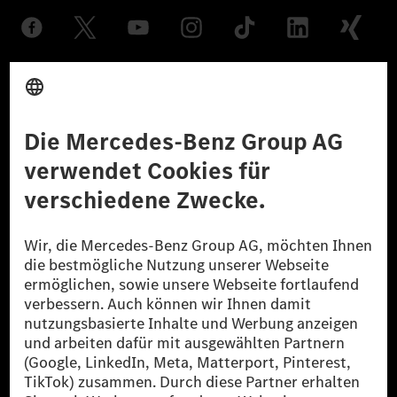
Anbieter
Rechtliche Hinweise
Einstellungen
Datenschutz
Lizenzhinweise Dritter
Barrierefreiheit
© 2026 Mercedes-Benz Group AG. Alle Rechte vorbehalten.
[1] Bilanziell CO₂-neutral bedeutet, dass nicht vermiedene oder nicht
reduzierte CO₂-Emissionen bei der Mercedes-Benz Group durch
zertifizierte Ausgleichsprojekte kompensiert werden.
[2] Renewable Charging ist ein integraler Bestandteil von MB.CHARGE
Public in Europa, den USA, Kanada und China. Sofern an der jeweiligen
Ladestation noch kein Strom aus erneuerbaren Energien vorliegt,
verwendet Renewable Charging Grünstromzertifikate*. Diese stellen
sicher, dass für Ladevorgänge über MB.CHARGE Public eine äquivalente
Strommenge aus erneuerbaren Energien ins Stromnetz eingespeist wird.
Sie stammen ausschließlich aus Wind- und Solarkraftanlagen, die jünger
als sechs Jahre sind.