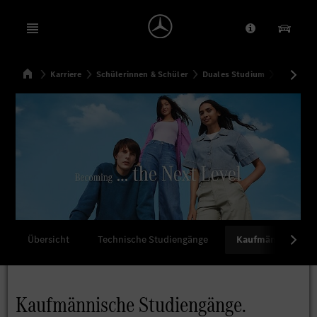
Open menu
Anbieter/Dat
Unsere
Startseite
Karriere
Schülerinnen & Schüler
Duales Studium
Kaufmänn
Suchen
Übersicht
Technische Studiengänge
Kaufmännische S
Kaufmännische Studiengänge.