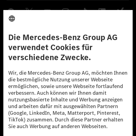
Anbieter
Rechtliche Hinweise
Einstellungen
Datenschutz
Lizenzhinweise Dritter
Barrierefreiheit
© 2026 Mercedes-Benz Group AG. Alle Rechte vorbehalten.
[1] Bilanziell CO₂-neutral bedeutet, dass nicht vermiedene oder nicht
reduzierte CO₂-Emissionen bei der Mercedes-Benz Group durch
zertifizierte Ausgleichsprojekte kompensiert werden.
[2] Renewable Charging ist ein integraler Bestandteil von MB.CHARGE
Public in Europa, den USA, Kanada und China. Sofern an der jeweiligen
Ladestation noch kein Strom aus erneuerbaren Energien vorliegt,
verwendet Renewable Charging Grünstromzertifikate*. Diese stellen
sicher, dass für Ladevorgänge über MB.CHARGE Public eine äquivalente
Strommenge aus erneuerbaren Energien ins Stromnetz eingespeist wird.
Sie stammen ausschließlich aus Wind- und Solarkraftanlagen, die jünger