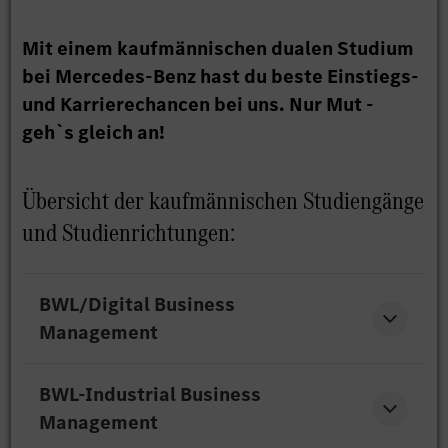
Mit einem kaufmännischen dualen Studium
bei Mercedes-Benz hast du beste Einstiegs-
und Karrierechancen bei uns. Nur Mut -
geh`s gleich an!
Übersicht der kaufmännischen Studiengänge
und Studienrichtungen:
BWL/Digital Business
Management
BWL-Industrial Business
Zielsetzung des Studiengangs ist es, dir neben einer
Management
fundierten betriebswirtschaftlichen Ausbildung ein
vertieftes Verständnis für die