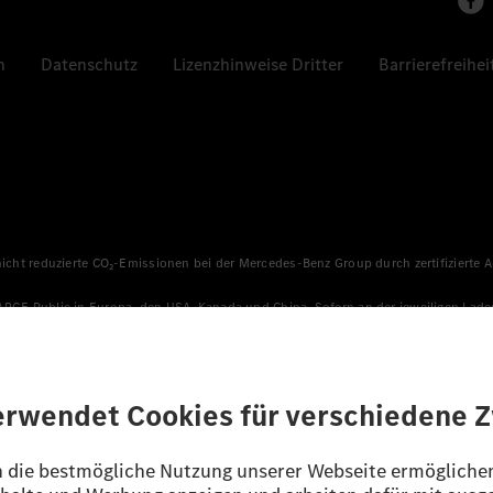
n
Datenschutz
Lizenzhinweise Dritter
Barrierefreihei
 nicht reduzierte CO₂-Emissionen bei der Mercedes-Benz Group durch zertifizierte
HARGE Public in Europa, den USA, Kanada und China. Sofern an der jeweiligen Lade
llen sicher, dass für Ladevorgänge über MB.CHARGE Public eine äquivalente Strom
n, die jünger als sechs Jahre sind.
sverfahren WLTP (Worldwide harmonised Light vehicles Test Procedure) ermitte
ines Pkw sind nicht nur von der effizienten Ausnutzung des Kraftstoffs bzw. de
/EG nach NEFZ ermittelt. Der Stromverbrauch ist abhängig von der Fahrzeugkonfi