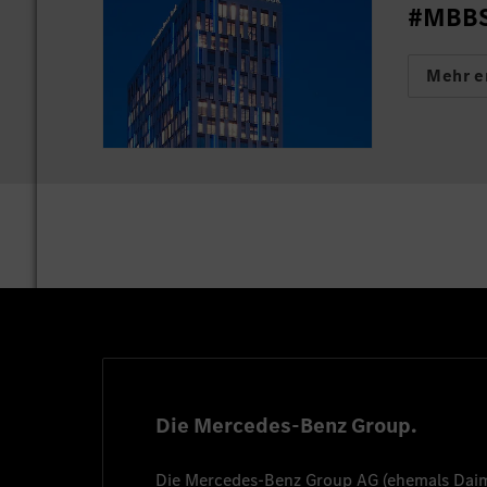
#MBBSC
Mehr e
Die Mercedes-Benz Group.
Die
Mercedes-Benz Group AG
(ehemals
Dai