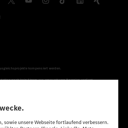
t
 Ausgleichsprojekte kompensiert werden.
station noch kein Strom aus erneuerbaren Energien vorliegt,
menge aus erneuerbaren Energien ins Stromnetz eingespeist
lt. Die angegebenen Spannweiten beziehen sich auf den
s Energieträgers durch den Pkw, sondern auch vom Fahrstil und
guration.