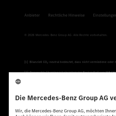
Anbieter
Rechtliche Hinweise
Einstellunge
© 2026 Mercedes-Benz Group AG. Alle Rechte vorbehalten.
[1] Bilanziell CO₂-neutral bedeutet, dass nicht vermiedene oder
[2] Renewable Charging ist ein integraler Bestandteil von MB.C
verwendet Renewable Charging Grünstromzertifikate*. Diese ste
wird. Sie stammen ausschließlich aus Wind- und Solarkraftanlage
* Inkl. EKOenergy Ökolabel
* Die angegebenen Werte wurden nach dem vorgeschriebenen Mes
europäischen Markt. Der Energieverbrauch und der CO₂-Ausstoß e
anderen nichttechnischen Faktoren abhängig.
** Der Stromverbrauch wurde auf der Grundlage der VO 692/2008