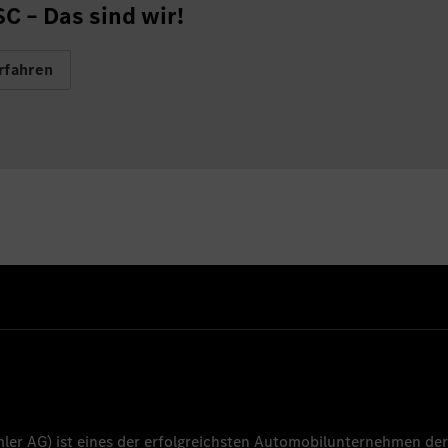
 – Das sind wir!
rfahren
mler AG
) ist eines der erfolgreichsten Automobilunternehmen der