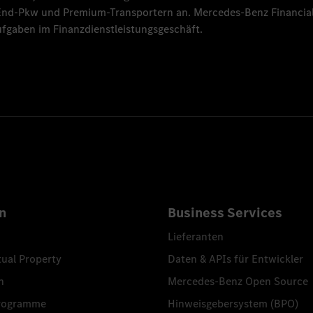
-End-Pkw und Premium-Transportern an.
Mercedes-Benz Financial
fgaben im Finanzdienstleistungsgeschäft.
n
Business Services
Lieferanten
tual Property
Daten & APIs für Entwickler
n
Mercedes-Benz Open Source
programme
Hinweisgebersystem (BPO)