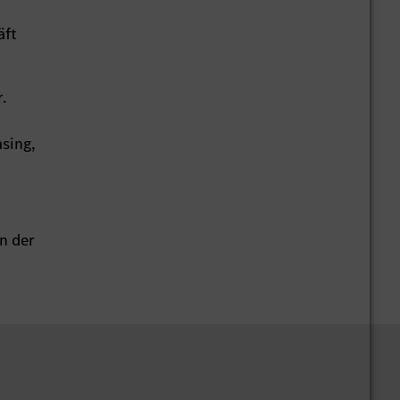
äft
.
sing,
n der