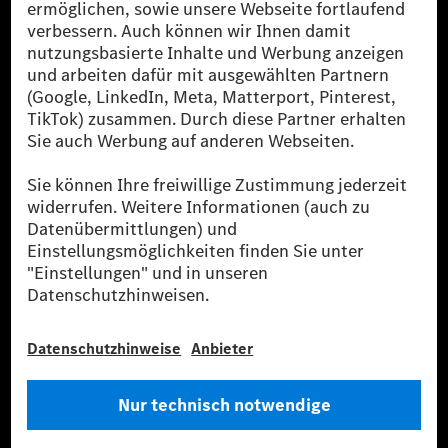
reduzierte CO₂-Emissionen bei der Mercedes-Benz Group durch
zertifizierte Ausgleichsprojekte kompensiert werden.
[2] Renewable Charging ist ein integraler Bestandteil von MB.CHARGE
Public in Europa, den USA, Kanada und China. Sofern an der jeweiligen
Ladestation noch kein Strom aus erneuerbaren Energien vorliegt,
verwendet Renewable Charging Grünstromzertifikate*. Diese stellen
sicher, dass für Ladevorgänge über MB.CHARGE Public eine äquivalente
Strommenge aus erneuerbaren Energien ins Stromnetz eingespeist wird.
Sie stammen ausschließlich aus Wind- und Solarkraftanlagen, die jünger
als sechs Jahre sind.
* Inkl. EKOenergy Ökolabel
* Die angegebenen Werte wurden nach dem vorgeschriebenen
Messverfahren WLTP (Worldwide harmonised Light vehicles Test
Procedure) ermittelt. Die angegebenen Spannweiten beziehen sich auf
den europäischen Markt. Der Energieverbrauch und der CO₂-Ausstoß
eines Pkw sind nicht nur von der effizienten Ausnutzung des Kraftstoffs
bzw. des Energieträgers durch den Pkw, sondern auch vom Fahrstil und
anderen nichttechnischen Faktoren abhängig.
** Der Stromverbrauch wurde auf der Grundlage der VO 692/2008/EG
nach NEFZ ermittelt. Der Stromverbrauch ist abhängig von der
Fahrzeugkonfiguration.
*** Angaben zum Stromverbrauch und zur Reichweite sind vorläufig und
wurden intern nach Maßgabe der Zertifizierungsmethode „WLTP-
Prüfverfahren“ ermittelt. Es liegen bislang weder bestätigte Werte von