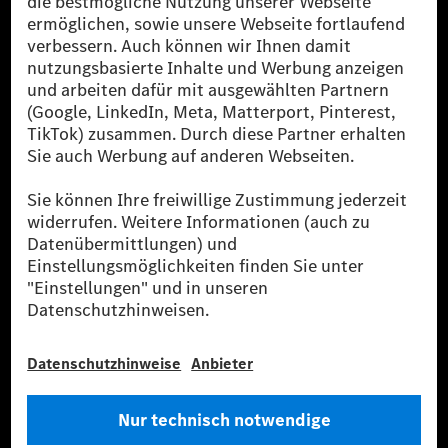
zertifizierte Ausgleichsprojekte kompensiert werden.
[2] Renewable Charging ist ein integraler Bestandteil von MB.CHARGE
Public in Europa, den USA, Kanada und China. Sofern an der jeweiligen
Ladestation noch kein Strom aus erneuerbaren Energien vorliegt,
verwendet Renewable Charging Grünstromzertifikate*. Diese stellen
sicher, dass für Ladevorgänge über MB.CHARGE Public eine äquivalente
Strommenge aus erneuerbaren Energien ins Stromnetz eingespeist wird.
Sie stammen ausschließlich aus Wind- und Solarkraftanlagen, die jünger
als sechs Jahre sind.
* Inkl. EKOenergy Ökolabel
* Die angegebenen Werte wurden nach dem vorgeschriebenen
Messverfahren WLTP (Worldwide harmonised Light vehicles Test
Procedure) ermittelt. Die angegebenen Spannweiten beziehen sich auf
den europäischen Markt. Der Energieverbrauch und der CO₂-Ausstoß
eines Pkw sind nicht nur von der effizienten Ausnutzung des Kraftstoffs
bzw. des Energieträgers durch den Pkw, sondern auch vom Fahrstil und
anderen nichttechnischen Faktoren abhängig.
** Der Stromverbrauch wurde auf der Grundlage der VO 692/2008/EG
nach NEFZ ermittelt. Der Stromverbrauch ist abhängig von der
Fahrzeugkonfiguration.
*** Angaben zum Stromverbrauch und zur Reichweite sind vorläufig und
wurden intern nach Maßgabe der Zertifizierungsmethode „WLTP-
Prüfverfahren“ ermittelt. Es liegen bislang weder bestätigte Werte von
einer amtlich anerkannten Prüforganisation noch eine EG-