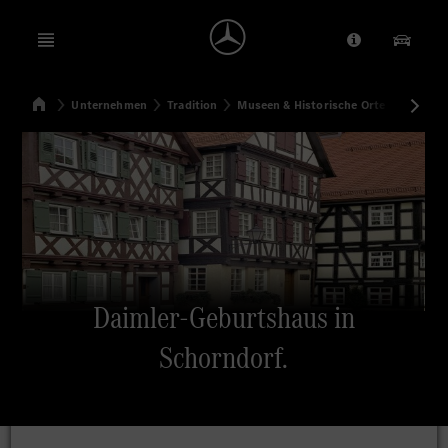
Open menu
Anbieter/Dat
Unsere
Startseite
Unternehmen
Tradition
Museen & Historische Orte
Daimler
Suchen
Daimler-Geburtshaus in
Schorndorf.