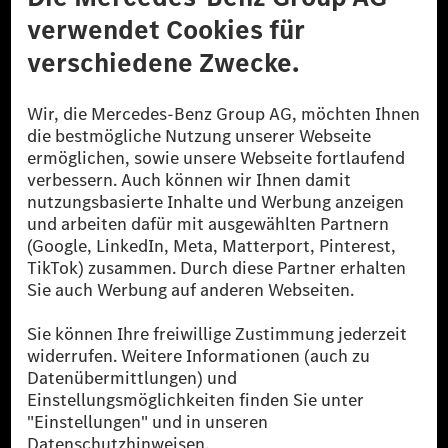
Datenschutz
Lizenzhinweise Dritter
Barrierefreiheit
© 2026 Mercedes-Benz Group AG. Alle Rechte vorbehalten.
[1] Bilanziell CO₂-neutral bedeutet, dass nicht vermiedene oder nicht
reduzierte CO₂-Emissionen bei der Mercedes-Benz Group durch
zertifizierte Ausgleichsprojekte kompensiert werden.
[2] Renewable Charging ist ein integraler Bestandteil von MB.CHARGE
Public in Europa, den USA, Kanada und China. Sofern an der jeweiligen
Ladestation noch kein Strom aus erneuerbaren Energien vorliegt,
verwendet Renewable Charging Grünstromzertifikate*. Diese stellen
sicher, dass für Ladevorgänge über MB.CHARGE Public eine äquivalente
Strommenge aus erneuerbaren Energien ins Stromnetz eingespeist wird.
Sie stammen ausschließlich aus Wind- und Solarkraftanlagen, die jünger
als sechs Jahre sind.
* Inkl. EKOenergy Ökolabel
* Die angegebenen Werte wurden nach dem vorgeschriebenen
Messverfahren WLTP (Worldwide harmonised Light vehicles Test
Procedure) ermittelt. Die angegebenen Spannweiten beziehen sich auf
den europäischen Markt. Der Energieverbrauch und der CO₂-Ausstoß
eines Pkw sind nicht nur von der effizienten Ausnutzung des Kraftstoffs