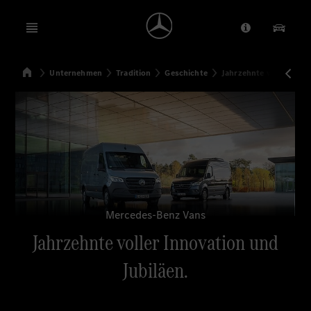
Open menu
Anbieter/Dat
Unsere
Startseite
Unternehmen
Tradition
Geschichte
Jahrzehnte voller Inno
Suchen
Mercedes-Benz Vans
Jahrzehnte voller Innovation und
Jubiläen.