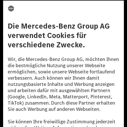
Anbieter
Rechtliche Hinweise
Einstellungen
Datenschutz
Lizenzhinweise Dritter
Barrierefreiheit
© 2026 Mercedes-Benz Group AG. Alle Rechte vorbehalten.
[1] Bilanziell CO₂-neutral bedeutet, dass nicht vermiedene oder nicht
reduzierte CO₂-Emissionen bei der Mercedes-Benz Group durch
zertifizierte Ausgleichsprojekte kompensiert werden.
[2] Renewable Charging ist ein integraler Bestandteil von MB.CHARGE
Public in Europa, den USA, Kanada und China. Sofern an der jeweiligen
Ladestation noch kein Strom aus erneuerbaren Energien vorliegt,
verwendet Renewable Charging Grünstromzertifikate*. Diese stellen
sicher, dass für Ladevorgänge über MB.CHARGE Public eine äquivalente
Strommenge aus erneuerbaren Energien ins Stromnetz eingespeist wird.
Sie stammen ausschließlich aus Wind- und Solarkraftanlagen, die jünger
als sechs Jahre sind.
* Inkl. EKOenergy Ökolabel
* Die angegebenen Werte wurden nach dem vorgeschriebenen
Messverfahren WLTP (Worldwide harmonised Light vehicles Test