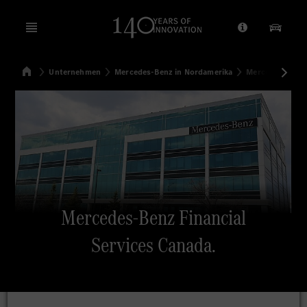
Open menu
Anbieter/Dat
Unsere
Startseite
Unternehmen
Mercedes-Benz in Nordamerika
Mercedes-Benz F
Suchen
Mercedes-Benz Financial
Services Canada.