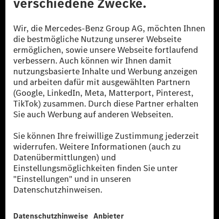
© 2026 Mercedes-Benz Group AG. Alle Rechte vorbehalten.
[1] Bilanziell CO₂-neutral bedeutet, dass nicht vermiedene oder nicht
reduzierte CO₂-Emissionen bei der Mercedes-Benz Group durch
zertifizierte Ausgleichsprojekte kompensiert werden.
[2] Renewable Charging ist ein integraler Bestandteil von MB.CHARGE
Public in Europa, den USA, Kanada und China. Sofern an der jeweiligen
Ladestation noch kein Strom aus erneuerbaren Energien vorliegt,
verwendet Renewable Charging Grünstromzertifikate*. Diese stellen
sicher, dass für Ladevorgänge über MB.CHARGE Public eine äquivalente
Strommenge aus erneuerbaren Energien ins Stromnetz eingespeist wird.
Sie stammen ausschließlich aus Wind- und Solarkraftanlagen, die jünger
als sechs Jahre sind.
* Inkl. EKOenergy Ökolabel
* Die angegebenen Werte wurden nach dem vorgeschriebenen
Messverfahren WLTP (Worldwide harmonised Light vehicles Test
Procedure) ermittelt. Die angegebenen Spannweiten beziehen sich auf
den europäischen Markt. Der Energieverbrauch und der CO₂-Ausstoß
eines Pkw sind nicht nur von der effizienten Ausnutzung des Kraftstoffs
bzw. des Energieträgers durch den Pkw, sondern auch vom Fahrstil und
anderen nichttechnischen Faktoren abhängig.
** Der Stromverbrauch wurde auf der Grundlage der VO 692/2008/EG