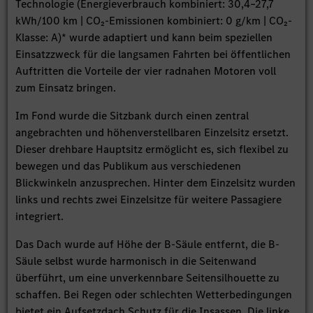
Technologie (Energieverbrauch kombiniert: 30,4–27,7
kWh/100 km | CO₂-Emissionen kombiniert: 0 g/km | CO₂-
Klasse: A)* wurde adaptiert und kann beim speziellen
Einsatzzweck für die langsamen Fahrten bei öffentlichen
Auftritten die Vorteile der vier radnahen Motoren voll
zum Einsatz bringen.
Im Fond wurde die Sitzbank durch einen zentral
angebrachten und höhenverstellbaren Einzelsitz ersetzt.
Dieser drehbare Hauptsitz ermöglicht es, sich flexibel zu
bewegen und das Publikum aus verschiedenen
Blickwinkeln anzusprechen. Hinter dem Einzelsitz wurden
links und rechts zwei Einzelsitze für weitere Passagiere
integriert.
Das Dach wurde auf Höhe der B-Säule entfernt, die B-
Säule selbst wurde harmonisch in die Seitenwand
überführt, um eine unverkennbare Seitensilhouette zu
schaffen. Bei Regen oder schlechten Wetterbedingungen
bietet ein Aufsetzdach Schutz für die Insassen. Die linke