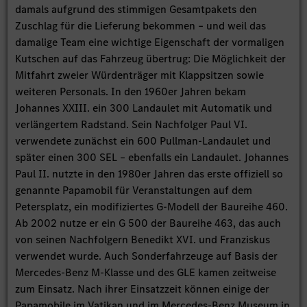
damals aufgrund des stimmigen Gesamtpakets den
Zuschlag für die Lieferung bekommen – und weil das
damalige Team eine wichtige Eigenschaft der vormaligen
Kutschen auf das Fahrzeug übertrug: Die Möglichkeit der
Mitfahrt zweier Würdenträger mit Klappsitzen sowie
weiteren Personals. In den 1960er Jahren bekam
Johannes XXIII. ein 300 Landaulet mit Automatik und
verlängertem Radstand. Sein Nachfolger Paul VI.
verwendete zunächst ein 600 Pullman-Landaulet und
später einen 300 SEL – ebenfalls ein Landaulet. Johannes
Paul II. nutzte in den 1980er Jahren das erste offiziell so
genannte Papamobil für Veranstaltungen auf dem
Petersplatz, ein modifiziertes G-Modell der Baureihe 460.
Ab 2002 nutze er ein G 500 der Baureihe 463, das auch
von seinen Nachfolgern Benedikt XVI. und Franziskus
verwendet wurde. Auch Sonderfahrzeuge auf Basis der
Mercedes-Benz M-Klasse und des GLE kamen zeitweise
zum Einsatz. Nach ihrer Einsatzzeit können einige der
Papamobile im Vatikan und im Mercedes-Benz Museum in