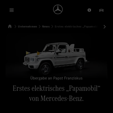
Open menu
Anbieter/Dat
Unsere
Startseite
Unternehmen
News
Erstes elektrisches „Papamobil“ von Me
Suchen
Übergabe an Papst Franziskus
Erstes elektrisches „Papamobil“
von Mercedes-Benz.