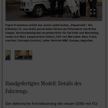
Papst Franziskus erhält das erstes elektrisches „Papamobil“. Ola
Der 
Källenius (2. von links) wurde beim Termin am Petersdom von Britta
ent
Seeger, Vorstandsmitglied verantwortlich für Vertrieb und Marketing,
Mit
sowie von Marc Langenbrinck (links), CEO von Mercedes-Benz Italia,
Ver
und Karl Schregle (rechts), Leiter Vertrieb MBC Europa, begleitet.
konn
übe
Handgefertigtes Modell: Details des
Fahrzeugs.
Der elektrische Antriebsstrang des neuen G580 mit EQ-