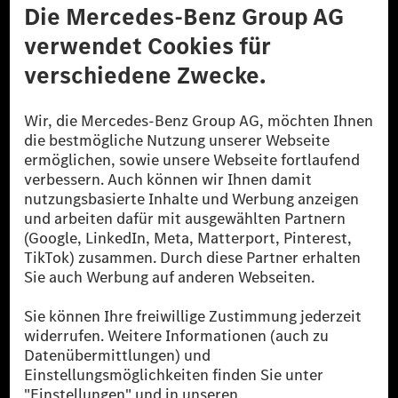
Datenschutz
Lizenzhinweise Dritter
Barrierefreiheit
© 2026 Mercedes-Benz Group AG. Alle Rechte vorbehalten.
[1] Bilanziell CO₂-neutral bedeutet, dass nicht vermiedene oder nicht
reduzierte CO₂-Emissionen bei der Mercedes-Benz Group durch
zertifizierte Ausgleichsprojekte kompensiert werden.
[2] Renewable Charging ist ein integraler Bestandteil von MB.CHARGE
Public in Europa, den USA, Kanada und China. Sofern an der jeweiligen
Ladestation noch kein Strom aus erneuerbaren Energien vorliegt,
verwendet Renewable Charging Grünstromzertifikate*. Diese stellen
sicher, dass für Ladevorgänge über MB.CHARGE Public eine äquivalente
Strommenge aus erneuerbaren Energien ins Stromnetz eingespeist wird.
Sie stammen ausschließlich aus Wind- und Solarkraftanlagen, die jünger
als sechs Jahre sind.
* Inkl. EKOenergy Ökolabel
* Die angegebenen Werte wurden nach dem vorgeschriebenen
Messverfahren WLTP (Worldwide harmonised Light vehicles Test
Procedure) ermittelt. Die angegebenen Spannweiten beziehen sich auf
den europäischen Markt. Der Energieverbrauch und der CO₂-Ausstoß