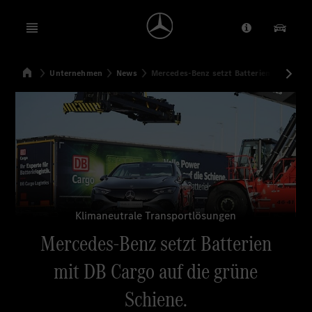
Open menu
Anbieter/Dat
Unsere
Startseite
Unternehmen
News
Mercedes-Benz setzt Batterien mit DB Car
Suchen
Klimaneutrale Transportlösungen
Mercedes-Benz setzt Batterien
mit DB Cargo auf die grüne
Schiene.