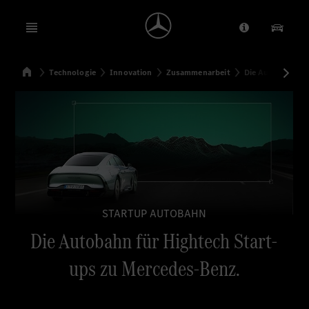
Open menu
Anbieter/Dat
Unsere
Startseite
Technologie
Innovation
Zusammenarbeit
Die Autobahn fü
Suchen
STARTUP AUTOBAHN
Die Autobahn für Hightech Start-
ups zu Mercedes-Benz.