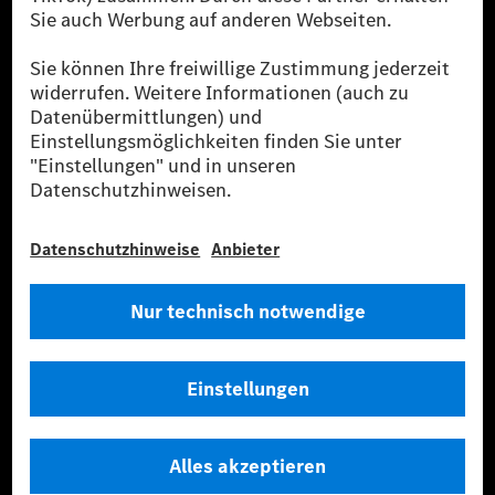
sicher, dass für Ladevorgänge über MB.CHARGE Public eine äquivalente
Strommenge aus erneuerbaren Energien ins Stromnetz eingespeist wird.
Sie stammen ausschließlich aus Wind- und Solarkraftanlagen, die jünger
als sechs Jahre sind.
* Inkl. EKOenergy Ökolabel
* Die angegebenen Werte wurden nach dem vorgeschriebenen
Messverfahren WLTP (Worldwide harmonised Light vehicles Test
Procedure) ermittelt. Die angegebenen Spannweiten beziehen sich auf
den europäischen Markt. Der Energieverbrauch und der CO₂-Ausstoß
eines Pkw sind nicht nur von der effizienten Ausnutzung des Kraftstoffs
bzw. des Energieträgers durch den Pkw, sondern auch vom Fahrstil und
anderen nichttechnischen Faktoren abhängig.
** Der Stromverbrauch wurde auf der Grundlage der VO 692/2008/EG
nach NEFZ ermittelt. Der Stromverbrauch ist abhängig von der
Fahrzeugkonfiguration.
*** Angaben zum Stromverbrauch und zur Reichweite sind vorläufig und
wurden intern nach Maßgabe der Zertifizierungsmethode „WLTP-
Prüfverfahren“ ermittelt. Es liegen bislang weder bestätigte Werte von
einer amtlich anerkannten Prüforganisation noch eine EG-
Typgenehmigung noch eine Konformitätsbescheinigung mit amtlichen
Werten vor. Abweichungen zwischen den Angaben und den amtlichen
Werten sind möglich.