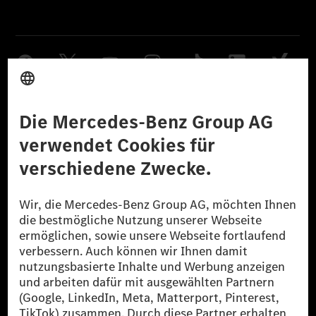
Anbieter
Rechtliche Hinweise
Einstellungen
Datenschutz
Lizenzhinweise Dritter
Barrierefreiheit
© 2026 Mercedes-Benz Group AG. Alle Rechte vorbehalten.
[1] Bilanziell CO₂-neutral bedeutet, dass nicht vermiedene oder nicht
reduzierte CO₂-Emissionen bei der Mercedes-Benz Group durch
zertifizierte Ausgleichsprojekte kompensiert werden.
[2] Renewable Charging ist ein integraler Bestandteil von MB.CHARGE
Public in Europa, den USA, Kanada und China. Sofern an der jeweiligen
Ladestation noch kein Strom aus erneuerbaren Energien vorliegt,
verwendet Renewable Charging Grünstromzertifikate*. Diese stellen