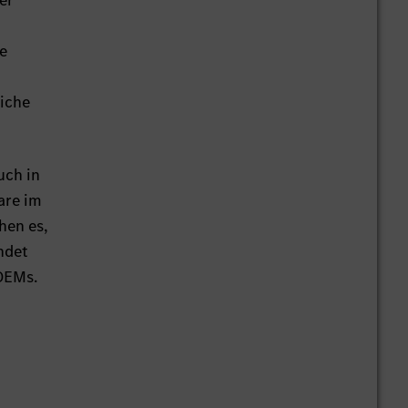
er
ie
iche
uch in
are im
hen es,
ndet
 OEMs.