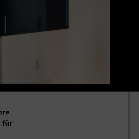
hre
 für