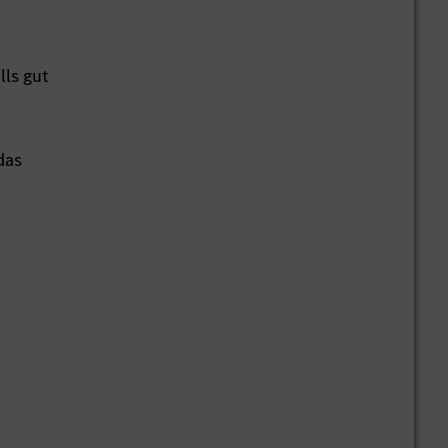
lls gut
das