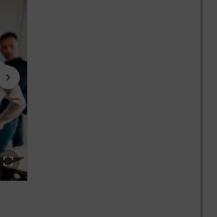
Ziel von MBition ist, Software für sämtliche Mercedes-Ben