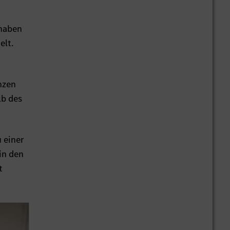
 haben
elt.
nzen
lb des
 einer
in den
t