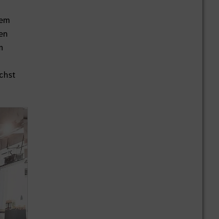
lem
nen
m
chst