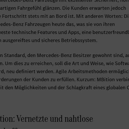
Mercedes-Benz Fahrzeuge mit exzellenter Sicherheit, hoh
gartigen Fahrgefühl glänzen. Die Kunden erwarten jedoch
 Fortschritt stets mit an Bord ist. Mit anderen Worten: D
des-Benz Fahrzeugen heute das, was sie von ihren
este technische Features und Apps, eine benutzerfreundl
 ausgereiftes und sicheres Betriebssystem.
hen Standard, den Mercedes-Benz Besitzer gewohnt sind, a
. Um dies zu erreichen, soll die Art und Weise, wie Softw
d, neu definiert werden. Agile Arbeitsmethoden ermöglic
rderungen der Kunden zu erfüllen. Kurzum: MBition verbi
 mit den Möglichkeiten und der Schlagkraft eines globalen
ion: Vernetzte und nahtlose