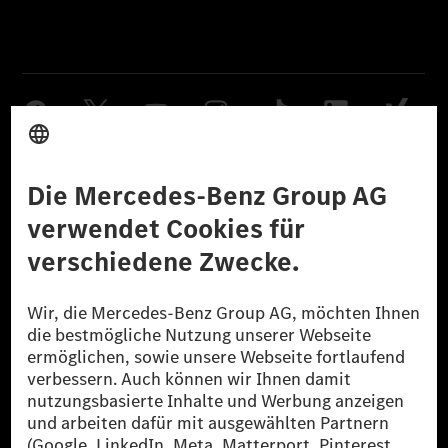
Anbieter
Rechtliche Hinweise
Einstellungen
Datenschutz
Lizenzhinweise Dritter
Barrierefreiheit
© 2026 Mercedes-Benz Group AG. Alle Rechte vorbehalten.
[1] Bilanziell CO₂-neutral bedeutet, dass nicht vermiedene oder nicht
reduzierte CO₂-Emissionen bei der Mercedes-Benz Group durch
zertifizierte Ausgleichsprojekte kompensiert werden.
[2] Renewable Charging ist ein integraler Bestandteil von MB.CHARGE
Public in Europa, den USA, Kanada und China. Sofern an der jeweiligen
Ladestation noch kein Strom aus erneuerbaren Energien vorliegt,