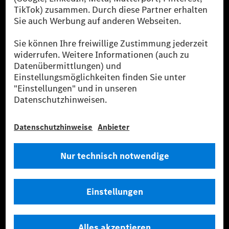
verwendet Renewable Charging Grünstromzertifikate*. Diese stellen
sicher, dass für Ladevorgänge über MB.CHARGE Public eine äquivalente
Strommenge aus erneuerbaren Energien ins Stromnetz eingespeist wird.
Sie stammen ausschließlich aus Wind- und Solarkraftanlagen, die jünger
als sechs Jahre sind.
* Inkl. EKOenergy Ökolabel
* Die angegebenen Werte wurden nach dem vorgeschriebenen
Messverfahren WLTP (Worldwide harmonised Light vehicles Test
Procedure) ermittelt. Die angegebenen Spannweiten beziehen sich auf
den europäischen Markt. Der Energieverbrauch und der CO₂-Ausstoß
eines Pkw sind nicht nur von der effizienten Ausnutzung des Kraftstoffs
bzw. des Energieträgers durch den Pkw, sondern auch vom Fahrstil und
anderen nichttechnischen Faktoren abhängig.
** Der Stromverbrauch wurde auf der Grundlage der VO 692/2008/EG
nach NEFZ ermittelt. Der Stromverbrauch ist abhängig von der
Fahrzeugkonfiguration.
*** Angaben zum Stromverbrauch und zur Reichweite sind vorläufig und
wurden intern nach Maßgabe der Zertifizierungsmethode „WLTP-
Prüfverfahren“ ermittelt. Es liegen bislang weder bestätigte Werte von
einer amtlich anerkannten Prüforganisation noch eine EG-
Typgenehmigung noch eine Konformitätsbescheinigung mit amtlichen
Werten vor. Abweichungen zwischen den Angaben und den amtlichen
Werten sind möglich.