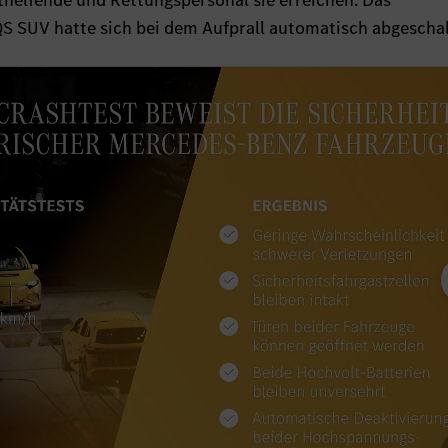
sthelfende und Rettungspersonal sie erreichen. Das
 SUV hatte sich bei dem Aufprall automatisch abgeschal