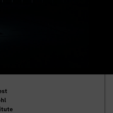
est
ohl
itute