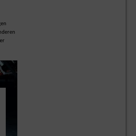
gen
anderen
er