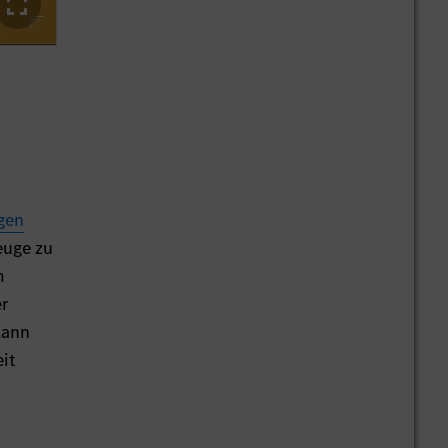
gen
euge zu
m
er
kann
it