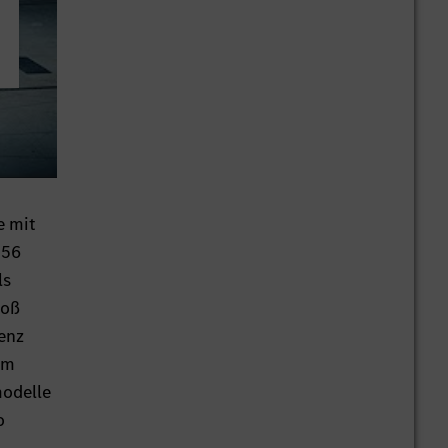
e mit
 56
ls
toß
enz
am
modelle
o